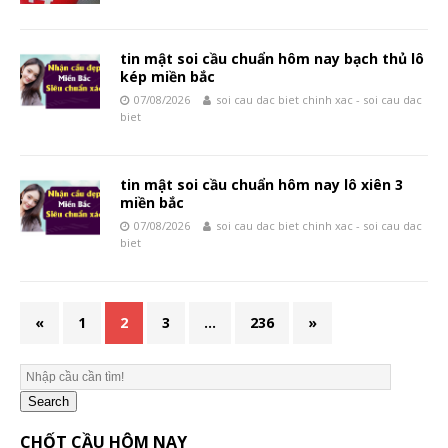
tin mật soi cầu chuẩn hôm nay bạch thủ lô
kép miền bắc
07/08/2026
soi cau dac biet chinh xac - soi cau dac
biet
tin mật soi cầu chuẩn hôm nay lô xiên 3
miền bắc
07/08/2026
soi cau dac biet chinh xac - soi cau dac
biet
«
1
2
3
…
236
»
Search
CHỐT CẦU HÔM NAY