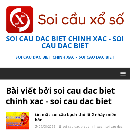
SOI CAU DAC BIET CHINH XAC - SOI
CAU DAC BIET
SOI CAU DAC BIET CHINH XAC - SOI CAU DAC BIET
Bài viết bởi
soi cau dac biet
chinh xac - soi cau dac biet
tin mật soi cầu bạch thủ lô 2 nháy miền
bắc
07/08/2026
soi cau dac biet chinh xac - soi cau dac