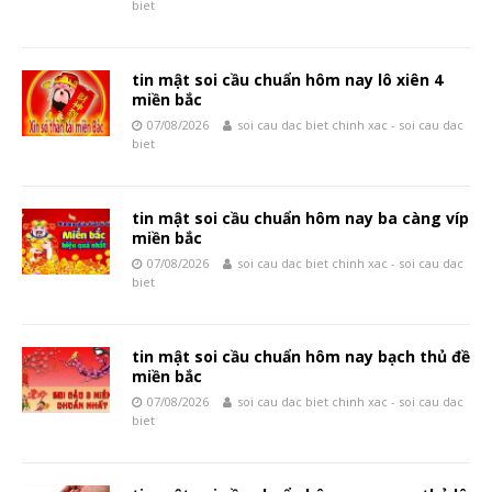
biet
tin mật soi cầu chuẩn hôm nay lô xiên 4
miền bắc
07/08/2026
soi cau dac biet chinh xac - soi cau dac
biet
tin mật soi cầu chuẩn hôm nay ba càng víp
miền bắc
07/08/2026
soi cau dac biet chinh xac - soi cau dac
biet
tin mật soi cầu chuẩn hôm nay bạch thủ đề
miền bắc
07/08/2026
soi cau dac biet chinh xac - soi cau dac
biet