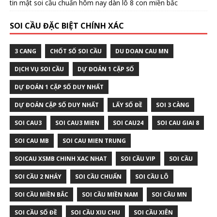
tin mật soi cầu chuẩn hôm nay dàn lô 8 con miền bắc
SOI CẦU ĐẶC BIỆT CHÍNH XÁC
3 CANG
CHỐT SỐ SOI CẦU
DU DOAN CAU MN
DỊCH VỤ SOI CẦU
DỰ ĐOÁN 1 CẶP SỐ
DỰ ĐOÁN 1 CẶP SỐ DUY NHẤT
DỰ ĐOÁN CẶP SỐ DUY NHẤT
LẤY SỐ ĐỀ
SOI 3 CÀNG
SOI CAU3
SOI CAU3 MIEN
SOI CAU24
SOI CAU GIAI 8
SOI CAU MB
SOI CAU MIEN TRUNG
SOICAU XSMB CHINH XAC NHAT
SOI CẦU VIP
SOI CẦU
SOI CẦU 2 NHÁY
SOI CẦU CHUẨN
SOI CẦU LÔ
SOI CẦU MIỀN BẮC
SOI CẦU MIỀN NAM
SOI CẦU MN
SOI CẦU SỐ ĐỀ
SOI CẦU XIU CHU
SOI CẦU XIÊN