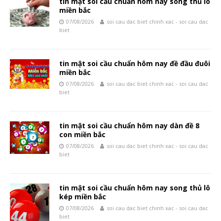
tin mật soi cầu chuẩn hôm nay song thủ lô
miền bắc
07/08/2026
soi cau dac biet chinh xac - soi cau dac
biet
tin mật soi cầu chuẩn hôm nay đề đầu đuôi
miền bắc
07/08/2026
soi cau dac biet chinh xac - soi cau dac
biet
tin mật soi cầu chuẩn hôm nay dàn đề 8
con miền bắc
07/08/2026
soi cau dac biet chinh xac - soi cau dac
biet
tin mật soi cầu chuẩn hôm nay song thủ lô
kép miền bắc
07/08/2026
soi cau dac biet chinh xac - soi cau dac
biet