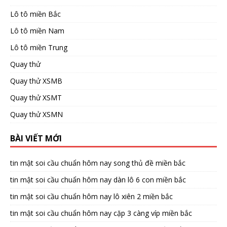
Lô tô miền Bắc
Lô tô miền Nam
Lô tô miền Trung
Quay thử
Quay thử XSMB
Quay thử XSMT
Quay thử XSMN
BÀI VIẾT MỚI
tin mật soi cầu chuẩn hôm nay song thủ đề miền bắc
tin mật soi cầu chuẩn hôm nay dàn lô 6 con miền bắc
tin mật soi cầu chuẩn hôm nay lô xiên 2 miền bắc
tin mật soi cầu chuẩn hôm nay cặp 3 càng víp miền bắc