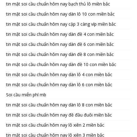
tin mật soi cầu chuẩn hôm nay bạch thủ lô miền bắc
tin mật soi cầu chuẩn hôm nay dàn lô 10 con miền bắc
tin mật soi cầu chuẩn hôm nay cặp 3 càng víp miền bắc
tin mật soi cầu chuẩn hôm nay dàn đề 4 con miền bắc
tin mật soi cầu chuẩn hôm nay dàn đề 6 con miền bắc
tin mật soi cầu chuẩn hôm nay dàn đề 8 con miền bắc
tin mật soi cầu chuẩn hôm nay dàn đề 10 con miền bắc
tin mật soi cầu chuẩn hôm nay dàn lô 4 con miền bắc
tin mật soi cầu chuẩn hôm nay dàn lô 6 con miền bắc
Soi cầu miễn phí mb
tin mật soi cầu chuẩn hôm nay dàn lô 8 con miền bắc
tin mật soi cầu chuẩn hôm nay đề đầu đuôi miền bắc
tin mật soi cầu chuẩn hôm nay lô xiên 2 miền bắc
tin mật soi cầu chuẩn hôm nay lô xiên 3 miền bắc