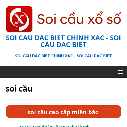
SOI CAU DAC BIET CHINH XAC - SOI
CAU DAC BIET
SOI CAU DAC BIET CHINH XAC - SOI CAU DAC BIET
soi cầu
soi cầu cao cấp miền bắc
soi cầu dự đoán số bạch thủ lô mb