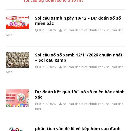
soi cầu dự đoán số lô 3 số mt
Soi cầu xsmb ngày 10/12 – Dự đoán xổ số
miền bắc
09/05/2026
soi cau dac biet chinh xac - soi cau dac
biet
Soi cầu xổ số xsmb 12/11/2026 chuẩn nhất
– Soi cau xsmb
09/05/2026
soi cau dac biet chinh xac - soi cau dac
biet
Dự đoán kết quả 19/1 xổ số miền bắc chính
xác
09/05/2026
soi cau dac biet chinh xac - soi cau dac
biet
phân tích vấn đề lô về kép hôm sau đánh