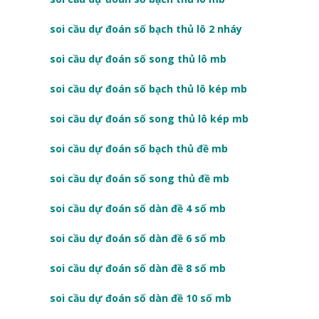
soi cầu dự đoán số bạch thủ lô 2 nháy
soi cầu dự đoán số song thủ lô mb
soi cầu dự đoán số bạch thủ lô kép mb
soi cầu dự đoán số song thủ lô kép mb
soi cầu dự đoán số bạch thủ đề mb
soi cầu dự đoán số song thủ đề mb
soi cầu dự đoán số dàn đề 4 số mb
soi cầu dự đoán số dàn đề 6 số mb
soi cầu dự đoán số dàn đề 8 số mb
soi cầu dự đoán số dàn đề 10 số mb