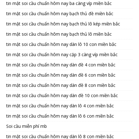
tin mật soi cầu chuẩn hôm nay ba càng víp miền bắc
tin mật soi cầu chuẩn hôm nay bạch thủ đề miền bắc
tin mật soi cầu chuẩn hôm nay bạch thủ lô kép miền bắc
tin mật soi cầu chuẩn hôm nay bạch thủ lô miền bắc
tin mật soi cầu chuẩn hôm nay dàn lô 10 con miền bắc
tin mật soi cầu chuẩn hôm nay cặp 3 càng víp miền bắc
tin mật soi cầu chuẩn hôm nay dàn đề 4 con miền bắc
tin mật soi cầu chuẩn hôm nay dàn đề 6 con miền bắc
tin mật soi cầu chuẩn hôm nay dàn đề 8 con miền bắc
tin mật soi cầu chuẩn hôm nay dàn đề 10 con miền bắc
tin mật soi cầu chuẩn hôm nay dàn lô 4 con miền bắc
tin mật soi cầu chuẩn hôm nay dàn lô 6 con miền bắc
Soi cầu miễn phí mb
tin mật soi cầu chuẩn hôm nay dàn lô 8 con miền bắc