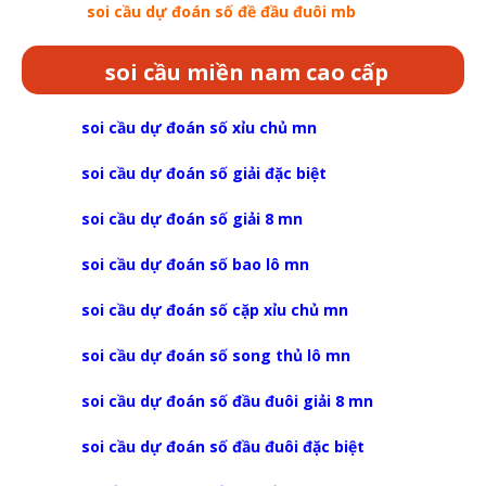
soi cầu dự đoán số đề đầu đuôi mb
soi cầu miền nam cao cấp
soi cầu dự đoán số xỉu chủ mn
soi cầu dự đoán số giải đặc biệt
soi cầu dự đoán số giải 8 mn
soi cầu dự đoán số bao lô mn
soi cầu dự đoán số cặp xỉu chủ mn
soi cầu dự đoán số song thủ lô mn
soi cầu dự đoán số đầu đuôi giải 8 mn
soi cầu dự đoán số đầu đuôi đặc biệt