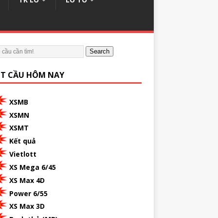
Search
T CẦU HÔM NAY
XSMB
XSMN
XSMT
Kết quả
Vietlott
XS Mega 6/45
XS Max 4D
Power 6/55
XS Max 3D