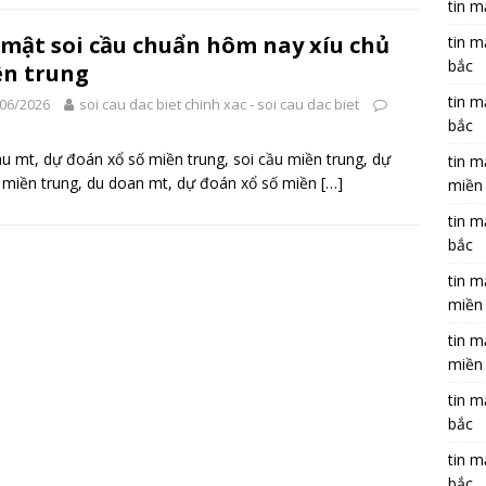
tin m
 mật soi cầu chuẩn hôm nay xíu chủ
tin m
bắc
n trung
tin m
06/2026
soi cau dac biet chinh xac - soi cau dac biet
bắc
au mt, dự đoán xổ số miền trung, soi cầu miền trung, dự
tin m
miền trung, du doan mt, dự đoán xổ số miền
[…]
miền
tin m
bắc
tin m
miền
tin m
miền
tin m
bắc
tin m
bắc