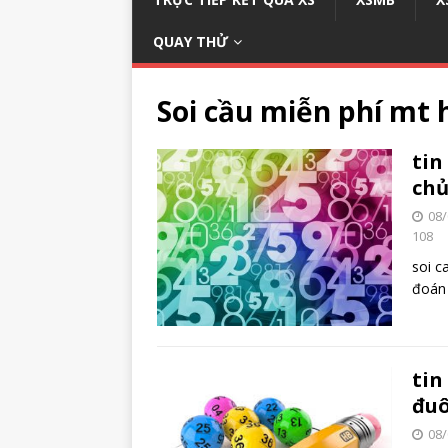
QUAY THỬ
Soi cầu miễn phí mt
tin
chủ
08/
108
soi c
đoán 
tin
đuô
08/