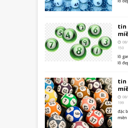
lô đẹ
tin
miề
08/
150
lô ga
lô đẹ
tin
miề
08/
199
đặc b
miền 