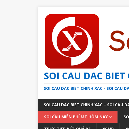
SOI CAU DAC BIET 
SOI CAU DAC BIET CHINH XAC - SOI CAU D
SOI CAU DAC BIET CHINH XAC – SOI CAU D
SOI CẦU MIỄN PHÍ MT HÔM NAY
SO
TRỰC TIẾP KẾT QUẢ XS
XSMB
X