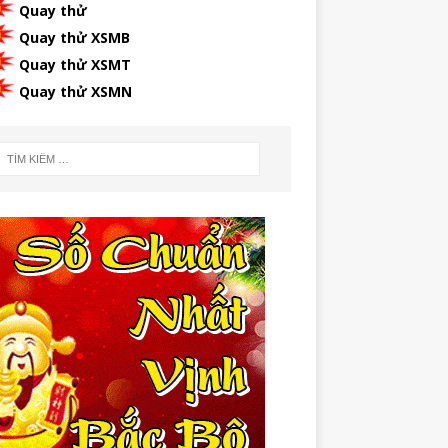
Quay thử
Quay thử XSMB
Quay thử XSMT
Quay thử XSMN