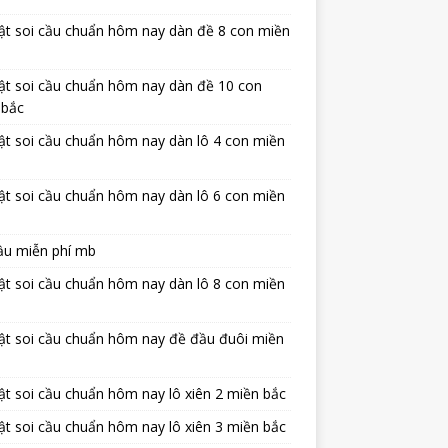
ật soi cầu chuẩn hôm nay dàn đề 8 con miền
ật soi cầu chuẩn hôm nay dàn đề 10 con
 bắc
ật soi cầu chuẩn hôm nay dàn lô 4 con miền
ật soi cầu chuẩn hôm nay dàn lô 6 con miền
ầu miễn phí mb
ật soi cầu chuẩn hôm nay dàn lô 8 con miền
ật soi cầu chuẩn hôm nay đề đầu đuôi miền
ật soi cầu chuẩn hôm nay lô xiên 2 miền bắc
ật soi cầu chuẩn hôm nay lô xiên 3 miền bắc