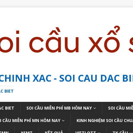
CHINH XAC - SOI CAU DAC BI
AC BIET
AC BIET
SOI CẦU MIỄN PHÍ MB HÔM NAY
SOI CẦU MI
I CẦU MIỄN PHÍ MN HÔM NAY
KINH NGHIỆM SOI CẦU CHU
SMN
XSMT
KẾT QUẢ
VIETLOTT
TK CẦU