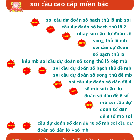
soi cầu cao cấp miền bắc
soi cầu dự đoán số bạch thủ lô mb
soi
cầu dự đoán số bạch thủ lô 2
nháy
soi cầu dự đoán số
song thủ lô mb
soi cầu dự đoán
số bạch thủ lô
kép mb
soi cầu dự đoán số song thủ lô kép mb
soi cầu dự đoán số bạch thủ đề mb
soi cầu dự đoán số song thủ đề mb
soi cầu dự đoán số dàn đề 4
số mb
soi cầu dự
đoán số dàn đề 6 số
mb
soi cầu dự
đoán số dàn
đề 8 số mb
soi
cầu dự đoán số dàn đề 10 số mb
soi cầu dự
đoán số dàn lô 4 số mb