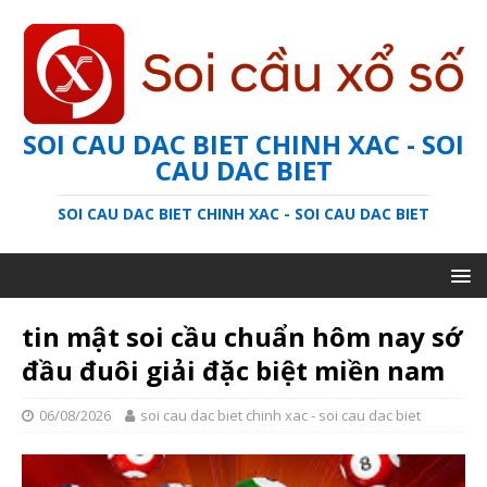
SOI CAU DAC BIET CHINH XAC - SOI
CAU DAC BIET
SOI CAU DAC BIET CHINH XAC - SOI CAU DAC BIET
tin mật soi cầu chuẩn hôm nay sớ
đầu đuôi giải đặc biệt miền nam
06/08/2026
soi cau dac biet chinh xac - soi cau dac biet