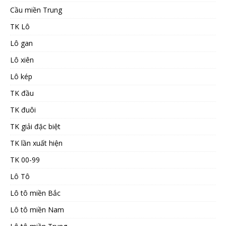
Cầu miền Trung
TK Lô
Lô gan
Lô xiên
Lô kép
TK đầu
TK đuôi
TK giải đặc biệt
TK lần xuất hiện
TK 00-99
Lô Tô
Lô tô miền Bắc
Lô tô miền Nam