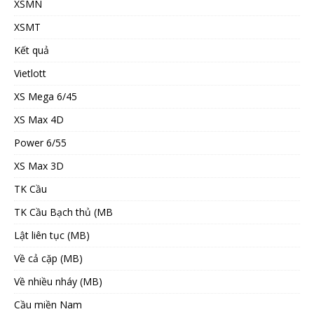
XSMN
XSMT
Kết quả
Vietlott
XS Mega 6/45
XS Max 4D
Power 6/55
XS Max 3D
TK Cầu
TK Cầu Bạch thủ (MB
Lật liên tục (MB)
Về cả cặp (MB)
Về nhiều nháy (MB)
Cầu miền Nam