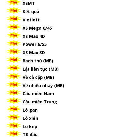
XSMT
Kết quả
Vietlott
XS Mega 6/45
XS Max 4D
Power 6/55
XS Max 3D
Bạch thủ (MB)
Lật liên tục (MB)
Về cả cặp (MB)
Về nhiều nháy (MB)
Cầu miền Nam
Cầu miền Trung
Lô gan
Lô xiên
Lô kép
TK đầu