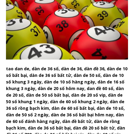
tao dan de, dàn de 36 số, dàn de 36, dàn đề 36, dàn de 10
số bất bại, dàn de 36 số bất tử, dàn de 50 số, dàn de 10
số khung 3 ngày, dàn de 10 số hàng ngày, dàn de 16 số
khung 3 ngày, dàn de 20 số hôm nay, dan đề 60 số, dàn
de 20 số, dàn de 50 số bất bại, dàn de 20 số vip, dàn de
50 số khung 1 ngày, dàn de 60 số khung 2 ngày, dàn de
36 số rồng bạch kim, dàn de 60 số bất bại, dàn de 10 số,
dàn de 50 số 2 ngày, dàn de 36 số bất bại hôm nay, dàn
de 60 số đánh hàng ngày, dàn đề bất tử, dàn de rồng
bạch kim, dàn de 36 số bất bại, dàn đề 20 số bất tử, dàn