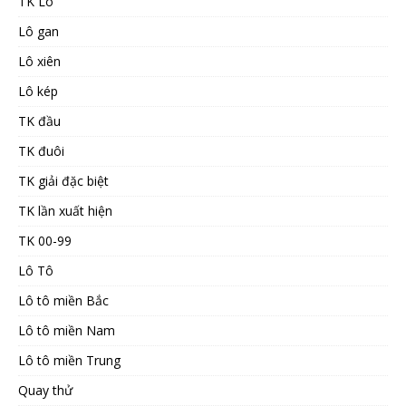
TK Lô
Lô gan
Lô xiên
Lô kép
TK đầu
TK đuôi
TK giải đặc biệt
TK lần xuất hiện
TK 00-99
Lô Tô
Lô tô miền Bắc
Lô tô miền Nam
Lô tô miền Trung
Quay thử