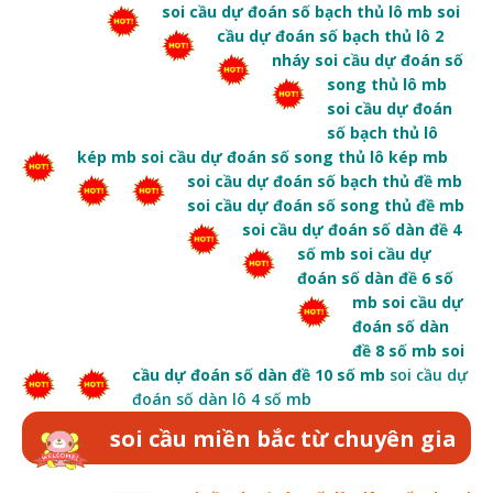
soi cầu dự đoán số bạch thủ lô mb
soi
cầu dự đoán số bạch thủ lô 2
nháy
soi cầu dự đoán số
song thủ lô mb
soi cầu dự đoán
số bạch thủ lô
kép mb
soi cầu dự đoán số song thủ lô kép mb
soi cầu dự đoán số bạch thủ đề mb
soi cầu dự đoán số song thủ đề mb
soi cầu dự đoán số dàn đề 4
số mb
soi cầu dự
đoán số dàn đề 6 số
mb
soi cầu dự
đoán số dàn
đề 8 số mb
soi
cầu dự đoán số dàn đề 10 số mb
soi cầu dự
đoán số dàn lô 4 số mb
soi cầu miền bắc từ chuyên gia