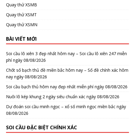
Quay thử XSMB
Quay thử XSMT
Quay thử XSMN
BÀI VIẾT MỚI
Soi cầu lô xiên 3 đẹp nhất hôm nay – Soi cầu lô xiên 247 miễn
phí ngày 08/08/2026
Chốt số bạch thủ đề miền bắc hôm nay – Số đề chính xác hôm
nay ngày 08/08/2026
Soi cầu bạch thủ hôm nay đẹp nhất miễn phí ngày 08/08/2026
Nuôi lô kép khung 2 ngày siêu chuẩn xác ngày 08/08/2026
Dự đoán soi cầu minh ngọc – xổ số minh ngọc miền bắc ngày
08/08/2026
SOI CẦU ĐẶC BIỆT CHÍNH XÁC