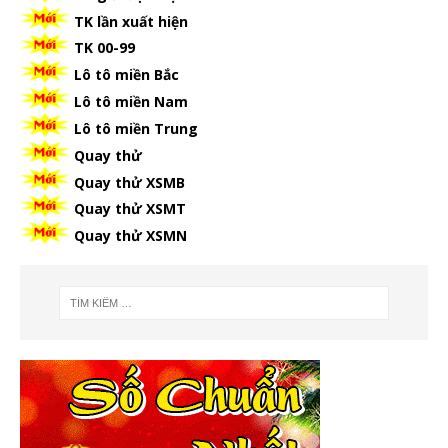
TK lần xuất hiện
TK 00-99
Lô tô miền Bắc
Lô tô miền Nam
Lô tô miền Trung
Quay thử
Quay thử XSMB
Quay thử XSMT
Quay thử XSMN