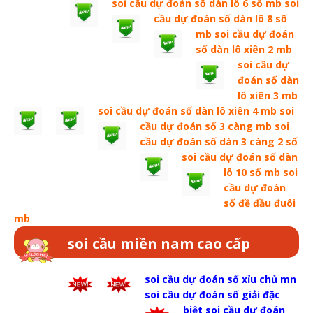
soi cầu dự đoán số dàn lô 6 số mb
soi
cầu dự đoán số dàn lô 8 số
mb
soi cầu dự đoán
số dàn lô xiên 2 mb
soi cầu dự
đoán số dàn
lô xiên 3 mb
soi cầu dự đoán số dàn lô xiên 4 mb
soi
cầu dự đoán số 3 càng mb
soi
cầu dự đoán số dàn 3 càng 2 số
soi cầu dự đoán số dàn
lô 10 số mb
soi
cầu dự đoán
số đề đầu đuôi
mb
soi cầu miền nam cao cấp
soi cầu dự đoán số xỉu chủ mn
soi cầu dự đoán số giải đặc
biệt
soi cầu dự đoán