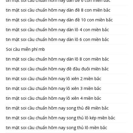
tin mật soi cầu chuẩn hôm nay dàn đề 6 con miền bắc
tin mật soi cầu chuẩn hôm nay dàn đề 8 con miền bắc
tin mật soi cầu chuẩn hôm nay dàn đề 10 con miền bắc
tin mật soi cầu chuẩn hôm nay dàn lô 4 con miền bắc
tin mật soi cầu chuẩn hôm nay dàn lô 6 con miền bắc
Soi cầu miễn phí mb
tin mật soi cầu chuẩn hôm nay dàn lô 8 con miền bắc
tin mật soi cầu chuẩn hôm nay đề đầu đuôi miền bắc
tin mật soi cầu chuẩn hôm nay lô xiên 2 miền bắc
tin mật soi cầu chuẩn hôm nay lô xiên 3 miền bắc
tin mật soi cầu chuẩn hôm nay lô xiên 4 miền bắc
tin mật soi cầu chuẩn hôm nay song thủ đề miền bắc
tin mật soi cầu chuẩn hôm nay song thủ lô kép miền bắc
tin mật soi cầu chuẩn hôm nay song thủ lô miền bắc