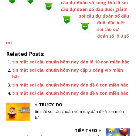
cầu dự đoán số song thủ lô
soi
cầu dự đoán số đầu đuôi giải 8
soi cầu dự đoán số đầu
đuôi đặc biệt
soi cầu dự
đoán số lô 3 số
mt
Related Posts:
tin mật soi cầu chuẩn hôm nay dàn lô 10 con miền bắc
tin mật soi cầu chuẩn hôm nay cặp 3 càng víp miền
bắc
tin mật soi cầu chuẩn hôm nay dàn đề 6 con miền bắc
tin mật soi cầu chuẩn hôm nay dàn đề 8 con miền bắc
TRƯỚC ĐÓ
tin mật soi cầu chuẩn hôm nay dàn đề 6 con miền
bắc
TIẾP THEO