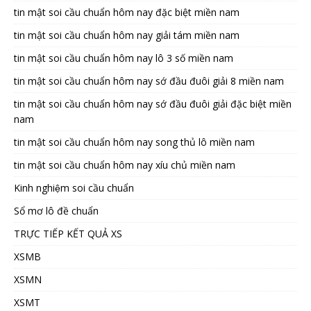
tin mật soi cầu chuẩn hôm nay đặc biệt miền nam
tin mật soi cầu chuẩn hôm nay giải tám miền nam
tin mật soi cầu chuẩn hôm nay lô 3 số miền nam
tin mật soi cầu chuẩn hôm nay sớ đầu đuôi giải 8 miền nam
tin mật soi cầu chuẩn hôm nay sớ đầu đuôi giải đặc biệt miền
nam
tin mật soi cầu chuẩn hôm nay song thủ lô miền nam
tin mật soi cầu chuẩn hôm nay xíu chủ miền nam
Kinh nghiệm soi cầu chuẩn
Sổ mơ lô đề chuẩn
TRỰC TIẾP KẾT QUẢ XS
XSMB
XSMN
XSMT