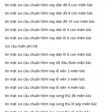
tin mật soi cầu chuẩn hôm nay dàn đề 6 con miền bắc
tin mật soi cầu chuẩn hôm nay dàn đề 8 con miền bắc
tin mật soi cầu chuẩn hôm nay dàn đề 10 con miền bắc
tin mật soi cầu chuẩn hôm nay dàn lô 4 con miền bắc
tin mật soi cầu chuẩn hôm nay dàn lô 6 con miền bắc
Soi cầu miễn phí mb
tin mật soi cầu chuẩn hôm nay dàn lô 8 con miền bắc
tin mật soi cầu chuẩn hôm nay đề đầu đuôi miền bắc
tin mật soi cầu chuẩn hôm nay lô xiên 2 miền bắc
tin mật soi cầu chuẩn hôm nay lô xiên 3 miền bắc
tin mật soi cầu chuẩn hôm nay lô xiên 4 miền bắc
tin mật soi cầu chuẩn hôm nay song thủ đề miền bắc
tin mật soi cầu chuẩn hôm nay song thủ lô kép miền bắc