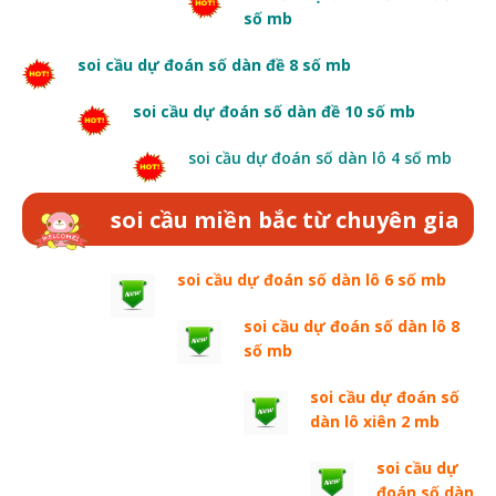
số mb
soi cầu dự đoán số dàn đề 8 số mb
soi cầu dự đoán số dàn đề 10 số mb
soi cầu dự đoán số dàn lô 4 số mb
soi cầu miền bắc từ chuyên gia
soi cầu dự đoán số dàn lô 6 số mb
soi cầu dự đoán số dàn lô 8
số mb
soi cầu dự đoán số
dàn lô xiên 2 mb
soi cầu dự
đoán số dàn