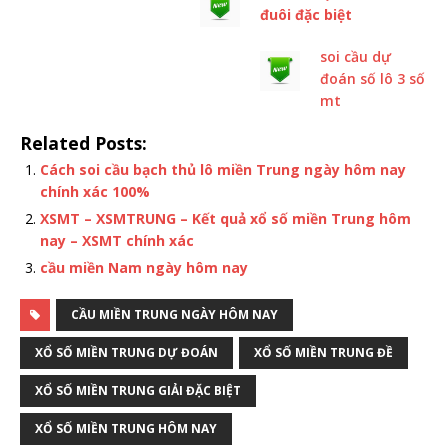
đuôi đặc biệt
soi cầu dự
đoán số lô 3 số
mt
Related Posts:
Cách soi cầu bạch thủ lô miền Trung ngày hôm nay
chính xác 100%
XSMT – XSMTRUNG – Kết quả xổ số miền Trung hôm
nay – XSMT chính xác
cầu miền Nam ngày hôm nay
CẦU MIỀN TRUNG NGÀY HÔM NAY
XỔ SỐ MIỀN TRUNG DỰ ĐOÁN
XỔ SỐ MIỀN TRUNG ĐỀ
XỔ SỐ MIỀN TRUNG GIẢI ĐẶC BIỆT
XỔ SỐ MIỀN TRUNG HÔM NAY