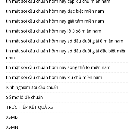
tin mật soi cầu chuẩn hôm nay cặp xíu chủ miền nam
tin mật soi cầu chuẩn hôm nay đặc biệt miền nam
tin mật soi cầu chuẩn hôm nay giải tám miền nam
tin mật soi cầu chuẩn hôm nay lô 3 số miền nam
tin mật soi cầu chuẩn hôm nay sớ đầu đuôi giải 8 miền nam
tin mật soi cầu chuẩn hôm nay sớ đầu đuôi giải đặc biệt miền
nam
tin mật soi cầu chuẩn hôm nay song thủ lô miền nam
tin mật soi cầu chuẩn hôm nay xíu chủ miền nam
Kinh nghiệm soi cầu chuẩn
Sổ mơ lô đề chuẩn
TRỰC TIẾP KẾT QUẢ XS
XSMB
XSMN