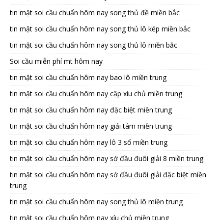
tin mật soi cầu chuẩn hôm nay song thủ đề miền bắc
tin mật soi cầu chuẩn hôm nay song thủ lô kép miền bắc
tin mật soi cầu chuẩn hôm nay song thủ lô miền bắc
Soi cầu miễn phí mt hôm nay
tin mật soi cầu chuẩn hôm nay bao lô miền trung
tin mật soi cầu chuẩn hôm nay cặp xíu chủ miền trung
tin mật soi cầu chuẩn hôm nay đặc biệt miền trung
tin mật soi cầu chuẩn hôm nay giải tám miền trung
tin mật soi cầu chuẩn hôm nay lô 3 số miền trung
tin mật soi cầu chuẩn hôm nay sớ đầu đuôi giải 8 miền trung
tin mật soi cầu chuẩn hôm nay sớ đầu đuôi giải đặc biệt miền
trung
tin mật soi cầu chuẩn hôm nay song thủ lô miền trung
tin mật soi cầu chuẩn hôm nay xíu chủ miền trung