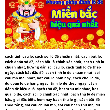
cach tinh cau lo, cách soi lô đề chuẩn nhất, cach bat lo,
cách đoán số đề, cách bắt lô chính xác nhất, cach tinh lo
chuan nhat, hướng dẫn soi cầu lô, cách tính lô đề theo
ngày, cách bắt đầu đề, cach tinh lo de chuan nhat, soi
cau mb moi nhat, bat cau lo hom nay, cach choi lo de,
du doan lo de hang ngay, tinh lo de theo ngay, cách
đánh đề hiệu quả, bạch thủ đề, bachthu mienbac, ket
qua lo de, cách soi lô chính xác nhất, bạch thủ lô đề miền
bắc, giai đăc biêt, hom nay bach thu lo gi, cách bắt đề
theo tổng, soi cau chuan mb, soi câu bach thu mb, du