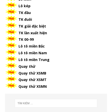
Lô kép
TK đầu
TK đuôi
TK giải đặc biệt
TK lần xuất hiện
TK 00-99
Lô tô miền Bắc
Lô tô miền Nam
Lô tô miền Trung
Quay thử
Quay thử XSMB
Quay thử XSMT
Quay thử XSMN