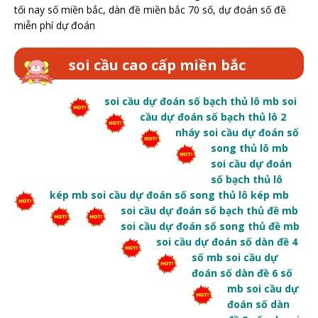
tối nay số miền bắc, dàn đề miền bắc 70 số, dự đoán số đề
miễn phí dự đoán
soi cầu cao cấp miền bắc
soi cầu dự đoán số bạch thủ lô mb
soi
cầu dự đoán số bạch thủ lô 2
nháy
soi cầu dự đoán số
song thủ lô mb
soi cầu dự đoán
số bạch thủ lô
kép mb
soi cầu dự đoán số song thủ lô kép mb
soi cầu dự đoán số bạch thủ đề mb
soi cầu dự đoán số song thủ đề mb
soi cầu dự đoán số dàn đề 4
số mb
soi cầu dự
đoán số dàn đề 6 số
mb
soi cầu dự
đoán số dàn