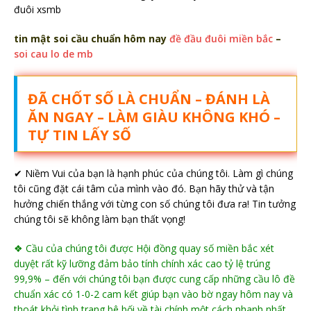
đuôi xsmb
tin mật soi cầu chuẩn hôm nay
đề đầu đuôi miền bắc
–
soi cau lo de mb
ĐÃ CHỐT SỐ LÀ CHUẨN – ĐÁNH LÀ
ĂN NGAY – LÀM GIÀU KHÔNG KHÓ –
TỰ TIN LẤY SỐ
✔ Niềm Vui của bạn là hạnh phúc của chúng tôi. Làm gì chúng
tôi cũng đặt cái tâm của mình vào đó. Bạn hãy thử và tận
hưởng chiến thắng với từng con số chúng tôi đưa ra! Tin tưởng
chúng tôi sẽ không làm bạn thất vọng!
❖ Cầu của chúng tôi được Hội đồng quay số miền bắc xét
duyệt rất kỹ lưỡng đảm bảo tính chính xác cao tỷ lệ trúng
99,9% – đến với chúng tôi bạn được cung cấp những cầu lô đề
chuẩn xác có 1-0-2 cam kết giúp bạn vào bờ ngay hôm nay và
thoát khỏi tình trang bê bối về tài chính một cách nhanh nhất