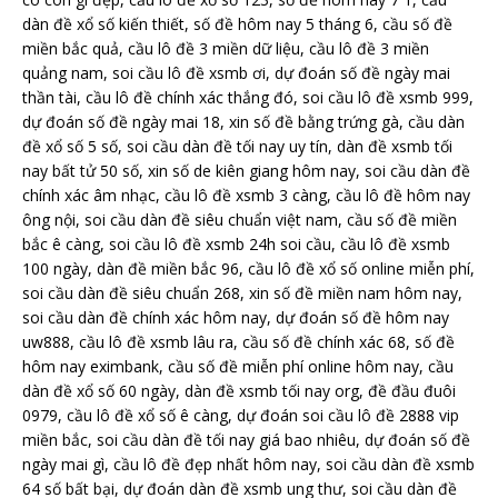
dàn đề xổ số kiến thiết, số đề hôm nay 5 tháng 6, cầu số đề
miền bắc quả, cầu lô đề 3 miền dữ liệu, cầu lô đề 3 miền
quảng nam, soi cầu lô đề xsmb ơi, dự đoán số đề ngày mai
thần tài, cầu lô đề chính xác thắng đó, soi cầu lô đề xsmb 999,
dự đoán số đề ngày mai 18, xin số đề bằng trứng gà, cầu dàn
đề xổ số 5 số, soi cầu dàn đề tối nay uy tín, dàn đề xsmb tối
nay bất tử 50 số, xin số de kiên giang hôm nay, soi cầu dàn đề
chính xác âm nhạc, cầu lô đề xsmb 3 càng, cầu lô đề hôm nay
ông nội, soi cầu dàn đề siêu chuẩn việt nam, cầu số đề miền
bắc ê càng, soi cầu lô đề xsmb 24h soi cầu, cầu lô đề xsmb
100 ngày, dàn đề miền bắc 96, cầu lô đề xổ số online miễn phí,
soi cầu dàn đề siêu chuẩn 268, xin số đề miền nam hôm nay,
soi cầu dàn đề chính xác hôm nay, dự đoán số đề hôm nay
uw888, cầu lô đề xsmb lâu ra, cầu số đề chính xác 68, số đề
hôm nay eximbank, cầu số đề miễn phí online hôm nay, cầu
dàn đề xổ số 60 ngày, dàn đề xsmb tối nay org, đề đầu đuôi
0979, cầu lô đề xổ số ê càng, dự đoán soi cầu lô đề 2888 vip
miền bắc, soi cầu dàn đề tối nay giá bao nhiêu, dự đoán số đề
ngày mai gì, cầu lô đề đẹp nhất hôm nay, soi cầu dàn đề xsmb
64 số bất bại, dự đoán dàn đề xsmb ung thư, soi cầu dàn đề