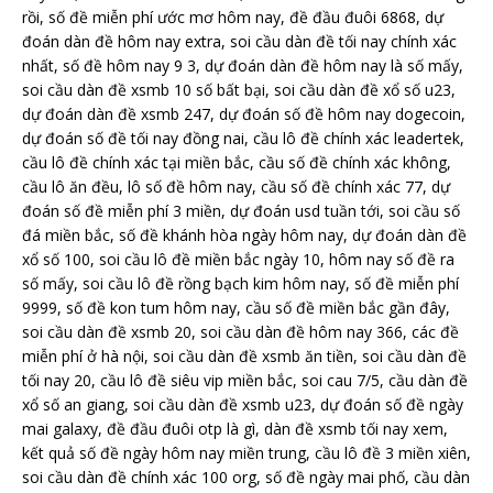
rồi, số đề miễn phí ước mơ hôm nay, đề đầu đuôi 6868, dự
đoán dàn đề hôm nay extra, soi cầu dàn đề tối nay chính xác
nhất, số đề hôm nay 9 3, dự đoán dàn đề hôm nay là số mấy,
soi cầu dàn đề xsmb 10 số bất bại, soi cầu dàn đề xổ số u23,
dự đoán dàn đề xsmb 247, dự đoán số đề hôm nay dogecoin,
dự đoán số đề tối nay đồng nai, cầu lô đề chính xác leadertek,
cầu lô đề chính xác tại miền bắc, cầu số đề chính xác không,
cầu lô ăn đều, lô số đề hôm nay, cầu số đề chính xác 77, dự
đoán số đề miễn phí 3 miền, dự đoán usd tuần tới, soi cầu số
đá miền bắc, số đề khánh hòa ngày hôm nay, dự đoán dàn đề
xổ số 100, soi cầu lô đề miền bắc ngày 10, hôm nay số đề ra
số mấy, soi cầu lô đề rồng bạch kim hôm nay, số đề miễn phí
9999, số đề kon tum hôm nay, cầu số đề miền bắc gần đây,
soi cầu dàn đề xsmb 20, soi cầu dàn đề hôm nay 366, các đề
miễn phí ở hà nội, soi cầu dàn đề xsmb ăn tiền, soi cầu dàn đề
tối nay 20, cầu lô đề siêu vip miền bắc, soi cau 7/5, cầu dàn đề
xổ số an giang, soi cầu dàn đề xsmb u23, dự đoán số đề ngày
mai galaxy, đề đầu đuôi otp là gì, dàn đề xsmb tối nay xem,
kết quả số đề ngày hôm nay miền trung, cầu lô đề 3 miền xiên,
soi cầu dàn đề chính xác 100 org, số đề ngày mai phố, cầu dàn