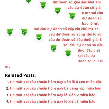
dự đoán số giải đặc biệt
soi
cầu dự đoán số giải
8 mt
soi cầu
dự đoán số
bao lô mt
soi cầu dự đoán số cặp xỉu chủ mt
soi
cầu dự đoán số song thủ lô
soi
cầu dự đoán số đầu đuôi giải 8
soi cầu dự đoán số đầu
đuôi đặc biệt
soi cầu dự
đoán số lô 3 số
mt
Related Posts:
tin mật soi cầu chuẩn hôm nay dàn lô 8 con miền bắc
tin mật soi cầu chuẩn hôm nay ba càng víp miền bắc
tin mật soi cầu chuẩn hôm nay lô xiên 2 miền bắc
tin mật soi cầu chuẩn hôm nay lô xiên 3 miền bắc