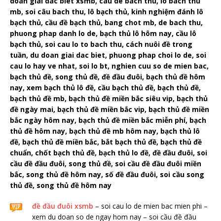
doan giai dac biet xsmb, cau de bach thu, lo bach thu
mb, soi câu bach thu, lô bạch thủ, kinh nghiệm đánh lô
bạch thủ, cầu đề bạch thủ, bang chot mb, de bach thu,
phuong phap danh lo de, bạch thủ lô hôm nay, cầu lô
bạch thủ, soi cau lo to bach thu, cách nuôi đề trong
tuần, du doan giai dac biet, phuong phap choi lo de, soi
cau lo hay ve nhat, soi lo bt, nghien cuu so de mien bac,
bạch thủ đề, song thủ đề, đề đầu đuôi, bạch thủ đề hôm
nay, xem bạch thủ lô đề, cầu bạch thủ đề, bạch thủ đề,
bạch thủ đề mb, bạch thủ đề miền bắc siêu vip, bạch thủ
đề ngày mai, bạch thủ đề miền bắc vip, bạch thủ đề miền
bắc ngày hôm nay, bạch thủ đề miền bắc miễn phí, bạch
thủ đề hôm nay, bạch thủ đề mb hôm nay, bạch thủ lô
đề, bạch thủ đề miền bắc, bắt bạch thủ đề, bạch thủ đề
chuẩn, chốt bạch thủ đề, bạch thủ lo đề, đề đầu đuôi, soi
cầu đề đầu đuôi, song thủ đề, soi cầu đề đầu đuôi miền
bắc, song thủ đề hôm nay, số đề đầu đuôi, soi cầu song
thủ đề, song thủ đề hôm nay
đề đầu đuôi xsmb
– soi cau lo de mien bac mien phi –
xem du doan so de ngay hom nay – soi cầu đề đầu