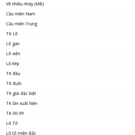
Về nhiều nháy (MB)
Cầu miền Nam
Cầu miền Trung
TK Lô
Lô gan
Lô xiên
Lô kép
TK đầu
TK đuôi
TK giải đặc biệt
TK lần xuất hiện
TK 00-99
Lô Tô
Lô tô miền Bắc