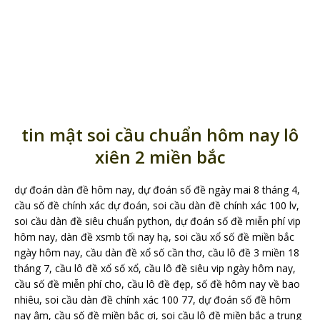
tin mật soi cầu chuẩn hôm nay lô
xiên 2 miền bắc
dự đoán dàn đề hôm nay, dự đoán số đề ngày mai 8 tháng 4,
cầu số đề chính xác dự đoán, soi cầu dàn đề chính xác 100 lv,
soi cầu dàn đề siêu chuẩn python, dự đoán số đề miễn phí vip
hôm nay, dàn đề xsmb tối nay hạ, soi cầu xổ số đề miền bắc
ngày hôm nay, cầu dàn đề xổ số cần thơ, cầu lô đề 3 miền 18
tháng 7, cầu lô đề xổ số xổ, cầu lô đề siêu vip ngày hôm nay,
cầu số đề miễn phí cho, cầu lô đề đẹp, số đề hôm nay về bao
nhiêu, soi cầu dàn đề chính xác 100 77, dự đoán số đề hôm
nay âm, cầu số đề miền bắc ơi, soi cầu lô đề miền bắc a trung