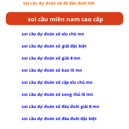
soi cầu dự đoán số đề đầu đuôi mb
soi cầu miền nam cao cấp
soi cầu dự đoán số xỉu chủ mn
soi cầu dự đoán số giải đặc biệt
soi cầu dự đoán số giải 8 mn
soi cầu dự đoán số bao lô mn
soi cầu dự đoán số cặp xỉu chủ mn
soi cầu dự đoán số song thủ lô mn
soi cầu dự đoán số đầu đuôi giải 8 mn
soi cầu dự đoán số đầu đuôi đặc biệt