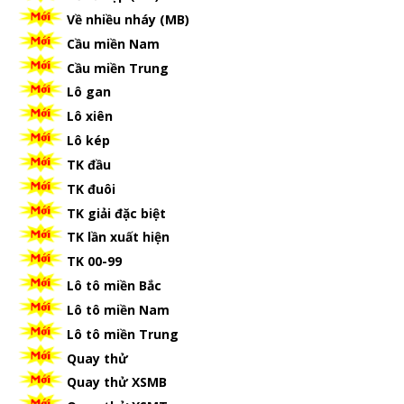
Về nhiều nháy (MB)
Cầu miền Nam
Cầu miền Trung
Lô gan
Lô xiên
Lô kép
TK đầu
TK đuôi
TK giải đặc biệt
TK lần xuất hiện
TK 00-99
Lô tô miền Bắc
Lô tô miền Nam
Lô tô miền Trung
Quay thử
Quay thử XSMB