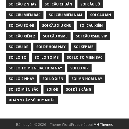
SOI CẦU 2 NHÁY
SOI CẦU CHUẨN
SOI CẦU LÔ
SOI CẦU MIỀN BẮC
SOI CẦU MIỀN NAM
SOI CẦU MN
SOI CẦU SỐ ĐỀ
SOI CẦU XIU CHU
SOI CẦU XIÊN
SOI CẦU XIÊN 2
SOI CẦU XSMB
SOI CẦU XSMB VIP
SOI CẦU ĐỀ
SOI DE HOM NAY
SOI KEP MB
SOI LO TO
SOI LO TO MB
SOI LO TO MIEN BAC
SOI LO TO MIEN BAC HOM NAY
SOI LO VIP
SOI LÔ 2 NHÁY
SOI LÔ XIÊN
SOI MN HOM NAY
SOI SỐ MIỀN BẮC
SOI ĐỀ
SOI ĐỀ 3 CÀNG
ĐOÁN 1 CẶP SỐ DUY NHẤT
Bản quyền © 2026 | Theme WordPress viết bởi
MH Themes