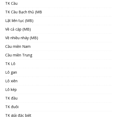
TK Cầu
TK Cầu Bạch thủ (MB
Lật liên tục (MB)
Về cả cặp (MB)
Về nhiều nháy (MB)
Cầu miền Nam
Cầu miền Trung
TK Lô
Lô gan
Lô xiên
Lô kép
TK đầu
TK đuôi
TK giải đặc biệt