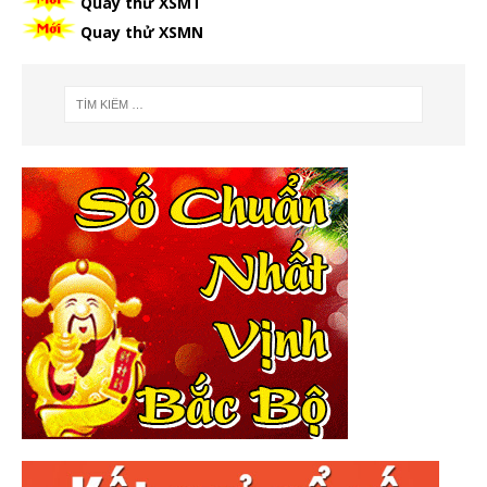
Quay thử XSMT
Quay thử XSMN