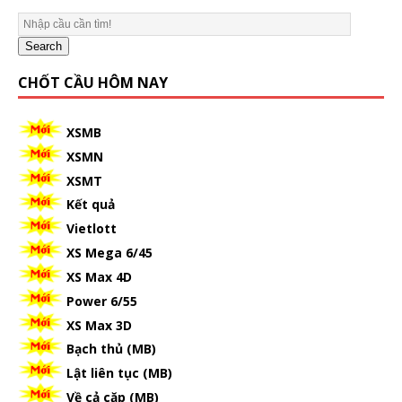
Search
CHỐT CẦU HÔM NAY
XSMB
XSMN
XSMT
Kết quả
Vietlott
XS Mega 6/45
XS Max 4D
Power 6/55
XS Max 3D
Bạch thủ (MB)
Lật liên tục (MB)
Về cả cặp (MB)