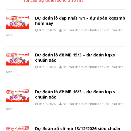
soi cầu dự đoán số lô 3 số mt
Dự đoán lô đẹp nhất 1/1 – dự đoán kqxsmb
hôm nay
08/05/2026
soi cau dac biet chinh xac - soi cau dac
biet
Dự đoán lô đề MB 15/3 – dự đoán kqxs
chuẩn xác
08/05/2026
soi cau dac biet chinh xac - soi cau dac
biet
Dự đoán lô đề MB 16/3 – dự đoán kqxs
chuẩn xác
08/05/2026
soi cau dac biet chinh xac - soi cau dac
biet
Dự đoán xổ số mb 13/12/2026 siêu chuẩn