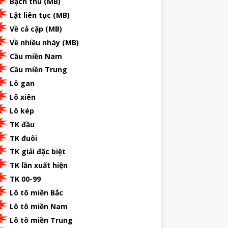
Bạch thủ (MB)
Lật liên tục (MB)
Về cả cặp (MB)
Về nhiều nháy (MB)
Cầu miền Nam
Cầu miền Trung
Lô gan
Lô xiên
Lô kép
TK đầu
TK đuôi
TK giải đặc biệt
TK lần xuất hiện
TK 00-99
Lô tô miền Bắc
Lô tô miền Nam
Lô tô miền Trung