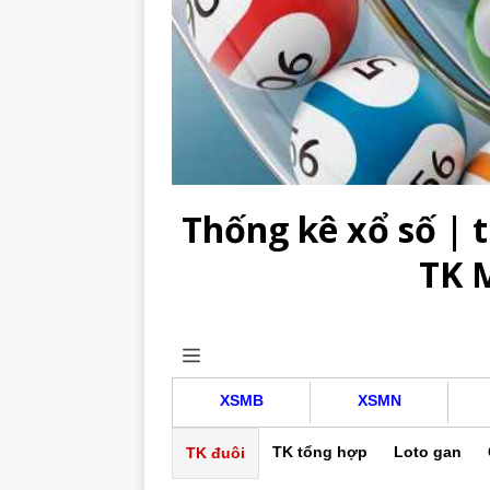
Thống kê xổ số | t
TK 