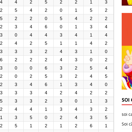
SOI
soi c
Soi 