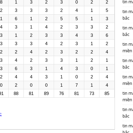
tin m
tin m
bắc
tin m
bắc
tin m
miền
tin m
bắc
tin m
miền
tin m
miền
tin m
bắc
tin m
bắc