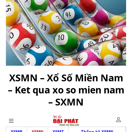
XSMN – Xổ Số Miền Nam
– Ket qua xo so mien nam
– SXMN