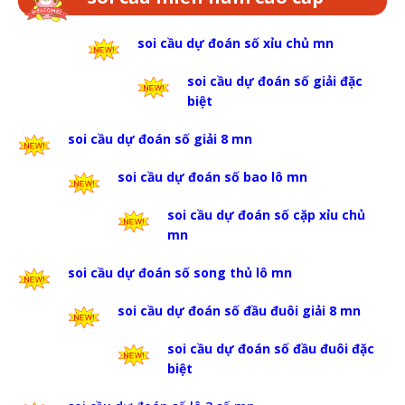
soi cầu dự đoán số xỉu chủ mn
soi cầu dự đoán số giải đặc
biệt
soi cầu dự đoán số giải 8 mn
soi cầu dự đoán số bao lô mn
soi cầu dự đoán số cặp xỉu chủ
mn
soi cầu dự đoán số song thủ lô mn
soi cầu dự đoán số đầu đuôi giải 8 mn
soi cầu dự đoán số đầu đuôi đặc
biệt