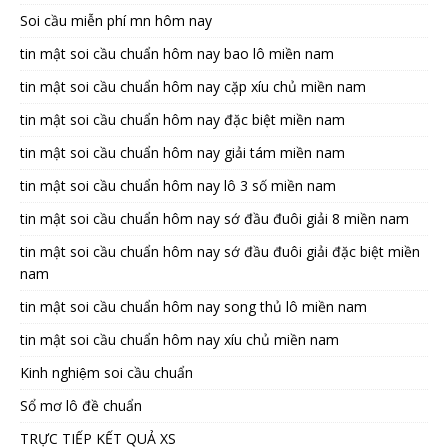
Soi cầu miễn phí mn hôm nay
tin mật soi cầu chuẩn hôm nay bao lô miền nam
tin mật soi cầu chuẩn hôm nay cặp xíu chủ miền nam
tin mật soi cầu chuẩn hôm nay đặc biệt miền nam
tin mật soi cầu chuẩn hôm nay giải tám miền nam
tin mật soi cầu chuẩn hôm nay lô 3 số miền nam
tin mật soi cầu chuẩn hôm nay sớ đầu đuôi giải 8 miền nam
tin mật soi cầu chuẩn hôm nay sớ đầu đuôi giải đặc biệt miền
nam
tin mật soi cầu chuẩn hôm nay song thủ lô miền nam
tin mật soi cầu chuẩn hôm nay xíu chủ miền nam
Kinh nghiệm soi cầu chuẩn
Sổ mơ lô đề chuẩn
TRỰC TIẾP KẾT QUẢ XS