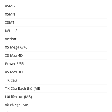
XSMB
XSMN
XSMT
Kết quả
Vietlott
XS Mega 6/45
XS Max 4D
Power 6/55
XS Max 3D
TK Cầu
TK Cầu Bạch thủ (MB
Lật liên tục (MB)
Về cả cặp (MB)