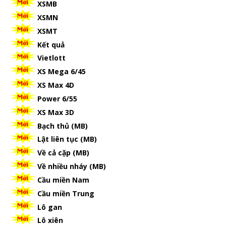
XSMB
XSMN
XSMT
Kết quả
Vietlott
XS Mega 6/45
XS Max 4D
Power 6/55
XS Max 3D
Bạch thủ (MB)
Lật liên tục (MB)
Về cả cặp (MB)
Về nhiều nháy (MB)
Cầu miền Nam
Cầu miền Trung
Lô gan
Lô xiên