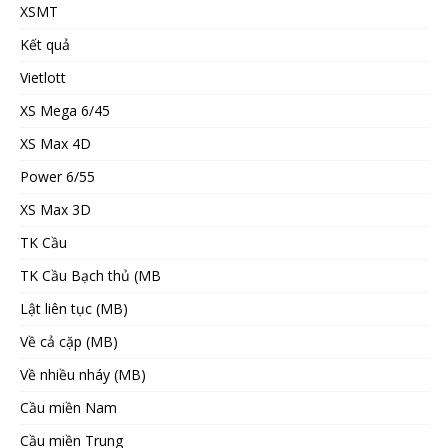
XSMT
Kết quả
Vietlott
XS Mega 6/45
XS Max 4D
Power 6/55
XS Max 3D
TK Cầu
TK Cầu Bạch thủ (MB
Lật liên tục (MB)
Về cả cặp (MB)
Về nhiều nháy (MB)
Cầu miền Nam
Cầu miền Trung