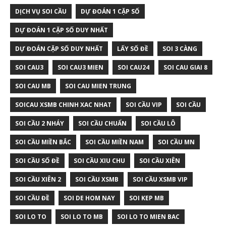
DỊCH VỤ SOI CẦU
DỰ ĐOÁN 1 CẶP SỐ
DỰ ĐOÁN 1 CẶP SỐ DUY NHẤT
DỰ ĐOÁN CẶP SỐ DUY NHẤT
LẤY SỐ ĐỀ
SOI 3 CÀNG
SOI CAU3
SOI CAU3 MIEN
SOI CAU24
SOI CAU GIAI 8
SOI CAU MB
SOI CAU MIEN TRUNG
SOICAU XSMB CHINH XAC NHAT
SOI CẦU VIP
SOI CẦU
SOI CẦU 2 NHÁY
SOI CẦU CHUẨN
SOI CẦU LÔ
SOI CẦU MIỀN BẮC
SOI CẦU MIỀN NAM
SOI CẦU MN
SOI CẦU SỐ ĐỀ
SOI CẦU XIU CHU
SOI CẦU XIÊN
SOI CẦU XIÊN 2
SOI CẦU XSMB
SOI CẦU XSMB VIP
SOI CẦU ĐỀ
SOI DE HOM NAY
SOI KEP MB
SOI LO TO
SOI LO TO MB
SOI LO TO MIEN BAC