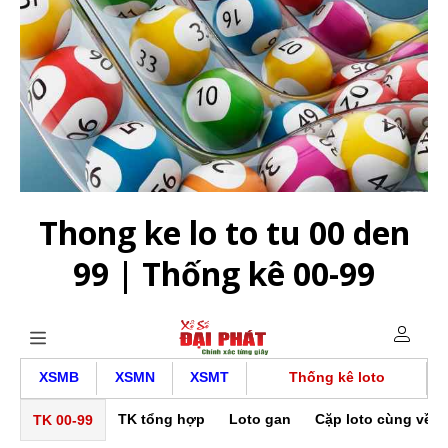
Thong ke lo to tu 00 den
99 | Thống kê 00-99