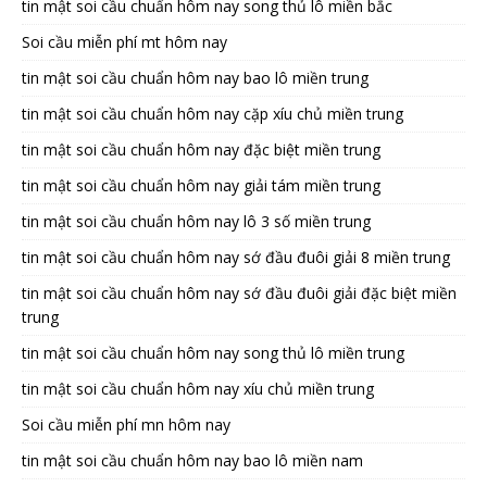
tin mật soi cầu chuẩn hôm nay song thủ lô miền bắc
Soi cầu miễn phí mt hôm nay
tin mật soi cầu chuẩn hôm nay bao lô miền trung
tin mật soi cầu chuẩn hôm nay cặp xíu chủ miền trung
tin mật soi cầu chuẩn hôm nay đặc biệt miền trung
tin mật soi cầu chuẩn hôm nay giải tám miền trung
tin mật soi cầu chuẩn hôm nay lô 3 số miền trung
tin mật soi cầu chuẩn hôm nay sớ đầu đuôi giải 8 miền trung
tin mật soi cầu chuẩn hôm nay sớ đầu đuôi giải đặc biệt miền
trung
tin mật soi cầu chuẩn hôm nay song thủ lô miền trung
tin mật soi cầu chuẩn hôm nay xíu chủ miền trung
Soi cầu miễn phí mn hôm nay
tin mật soi cầu chuẩn hôm nay bao lô miền nam