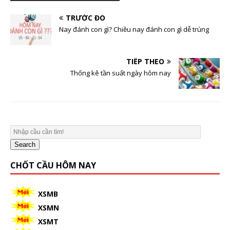
TRƯỚC ĐÓ
Nay đánh con gì? Chiều nay đánh con gì dễ trúng
TIẾP THEO
Thống kê tần suất ngày hôm nay
Search
CHỐT CẦU HÔM NAY
XSMB
XSMN
XSMT