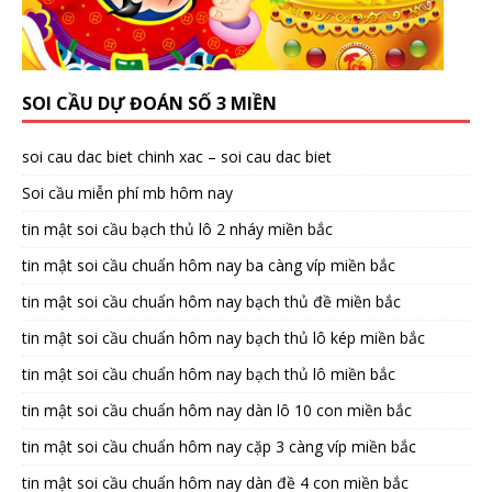
SOI CẦU DỰ ĐOÁN SỐ 3 MIỀN
soi cau dac biet chinh xac – soi cau dac biet
Soi cầu miễn phí mb hôm nay
tin mật soi cầu bạch thủ lô 2 nháy miền bắc
tin mật soi cầu chuẩn hôm nay ba càng víp miền bắc
tin mật soi cầu chuẩn hôm nay bạch thủ đề miền bắc
tin mật soi cầu chuẩn hôm nay bạch thủ lô kép miền bắc
tin mật soi cầu chuẩn hôm nay bạch thủ lô miền bắc
tin mật soi cầu chuẩn hôm nay dàn lô 10 con miền bắc
tin mật soi cầu chuẩn hôm nay cặp 3 càng víp miền bắc
tin mật soi cầu chuẩn hôm nay dàn đề 4 con miền bắc