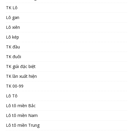
TK Lô
Lô gan
Lô xiên
Lô kép
TK đầu
TK đuôi
TK giải đặc biệt
TK lần xuất hiện
TK 00-99
Lô Tô
Lô tô miền Bắc
Lô tô miền Nam
Lô tô miền Trung