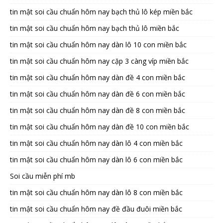
tin mật soi cầu chuẩn hôm nay bạch thủ lô kép miền bắc
tin mật soi cầu chuẩn hôm nay bạch thủ lô miền bắc
tin mật soi cầu chuẩn hôm nay dàn lô 10 con miền bắc
tin mật soi cầu chuẩn hôm nay cặp 3 càng víp miền bắc
tin mật soi cầu chuẩn hôm nay dàn đề 4 con miền bắc
tin mật soi cầu chuẩn hôm nay dàn đề 6 con miền bắc
tin mật soi cầu chuẩn hôm nay dàn đề 8 con miền bắc
tin mật soi cầu chuẩn hôm nay dàn đề 10 con miền bắc
tin mật soi cầu chuẩn hôm nay dàn lô 4 con miền bắc
tin mật soi cầu chuẩn hôm nay dàn lô 6 con miền bắc
Soi cầu miễn phí mb
tin mật soi cầu chuẩn hôm nay dàn lô 8 con miền bắc
tin mật soi cầu chuẩn hôm nay đề đầu đuôi miền bắc