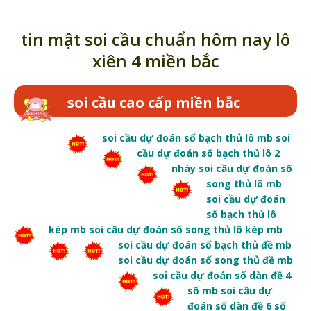
tin mật soi cầu chuẩn hôm nay lô
xiên 4 miền bắc
soi cầu cao cấp miền bắc
soi cầu dự đoán số bạch thủ lô mb
soi
cầu dự đoán số bạch thủ lô 2
nháy
soi cầu dự đoán số
song thủ lô mb
soi cầu dự đoán
số bạch thủ lô
kép mb
soi cầu dự đoán số song thủ lô kép mb
soi cầu dự đoán số bạch thủ đề mb
soi cầu dự đoán số song thủ đề mb
soi cầu dự đoán số dàn đề 4
số mb
soi cầu dự
đoán số dàn đề 6 số