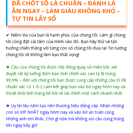
ĐÃ CHỐT SỐ LÀ CHUẨN – ĐÁNH LÀ
ĂN NGAY – LÀM GIÀU KHÔNG KHÓ –
TỰ TIN LẤY SỐ
✔ Niềm Vui của bạn là hạnh phúc của chúng tôi. Làm gì chúng
tôi cũng đặt cái tâm của mình vào đó. Bạn hãy thử và tận
hưởng chiến thắng với từng con số chúng tôi đưa ra! Tin tưởng
chúng tôi sẽ không làm bạn thất vọng!
❖ Cầu của chúng tôi được Hội đồng quay số miền bắc xét
duyệt rất kỹ lưỡng đảm bảo tính chính xác cao tỷ lệ trúng
99,9% – đến với chúng tôi bạn được cung cấp những cầu lô đề
chuẩn xác có 1-0-2 cam kết giúp bạn vào bờ ngay hôm nay và
thoát khỏi tình trang bê bối về tài chính một cách nhanh nhất
❖ Uy tín lâu năm tạo nên thương hiệu đẳng cấp. Nhận những
con số VIP NHẤT ngày hôm nay và vào bờ an toàn cùng
những anh em khác. Chờ gì nữa mà không soi cầu cùng trúng
lớn ngay bây giờ