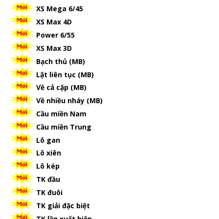
XS Mega 6/45
XS Max 4D
Power 6/55
XS Max 3D
Bạch thủ (MB)
Lật liên tục (MB)
Về cả cặp (MB)
Về nhiều nháy (MB)
Cầu miền Nam
Cầu miền Trung
Lô gan
Lô xiên
Lô kép
TK đầu
TK đuôi
TK giải đặc biệt
TK lần xuất hiện