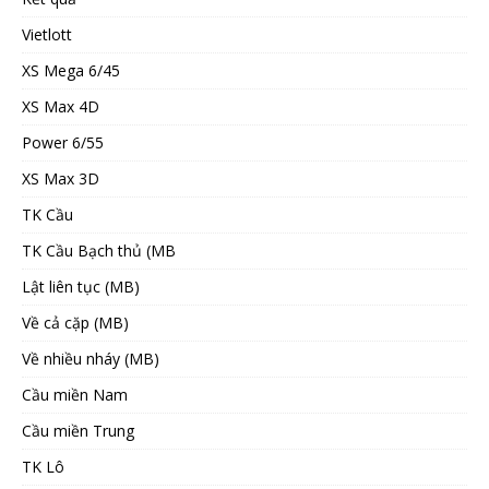
Vietlott
XS Mega 6/45
XS Max 4D
Power 6/55
XS Max 3D
TK Cầu
TK Cầu Bạch thủ (MB
Lật liên tục (MB)
Về cả cặp (MB)
Về nhiều nháy (MB)
Cầu miền Nam
Cầu miền Trung
TK Lô