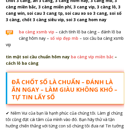
chot 3 cang, ăn 3 càng, 3 càng hôm nay, 3 cang mb, 3
càng miền bắc, 3 càng miễn phí, 3 cang vip, 3 càng lô, 3
cang win, soi cau 3 cang tp, soi cau xo so 3 cang, soi số
3 càng, chốt 3 càng siêu vip, soi 3 cang hom nay
ba càng xsmb vip
– cách tính lô ba càng – đánh lô ba
càng hôm nay –
số vip đẹp mb
– soi cầu ba càng xsmb
vip
tin mật soi cầu chuẩn hôm nay
ba càng víp miền bắc
–
cách lô ba càng
ĐÃ CHỐT SỐ LÀ CHUẨN – ĐÁNH LÀ
ĂN NGAY – LÀM GIÀU KHÔNG KHÓ –
TỰ TIN LẤY SỐ
✔ Niềm Vui của bạn là hạnh phúc của chúng tôi. Làm gì chúng
tôi cũng đặt cái tâm của mình vào đó. Bạn hãy thử và tận
hưởng chiến thắng với từng con số chúng tôi đưa ra! Tin tưởng