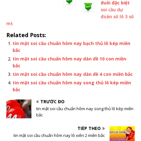
đuôi đặc biệt
soi cầu dự
đoán số lô 3 số
mt
Related Posts:
tin mật soi cầu chuẩn hôm nay bạch thủ lô kép miền
bắc
tin mật soi cầu chuẩn hôm nay dàn đề 10 con miền
bắc
tin mật soi cầu chuẩn hôm nay dàn đề 4 con miền bắc
tin mật soi cầu chuẩn hôm nay song thủ lô kép miền
bắc
TRƯỚC ĐÓ
tin mật soi cầu chuẩn hôm nay song thủ lô kép miền
bắc
TIẾP THEO
tin mật soi cầu chuẩn hôm nay lô xiên 2 miền bắc