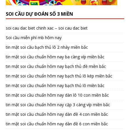
SOI CẦU DỰ ĐOÁN SỐ 3 MIỀN
soi cau dac biet chinh xac – soi cau dac biet
Soi cầu miễn phí mb hôm nay
tin mật soi cầu bạch thủ lô 2 nháy miền bắc
tin mật soi cầu chuẩn hôm nay ba càng víp miền bắc
tin mật soi cầu chuẩn hôm nay bạch thủ đề miền bắc
tin mật soi cầu chuẩn hôm nay bạch thủ lô kép miền bắc
tin mật soi cầu chuẩn hôm nay bạch thủ lô miền bắc
tin mật soi cầu chuẩn hôm nay dàn lô 10 con miền bắc
tin mật soi cầu chuẩn hôm nay cặp 3 càng víp miền bắc
tin mật soi cầu chuẩn hôm nay dàn đề 4 con miền bắc
tin mật soi cầu chuẩn hôm nay dàn đề 6 con miền bắc