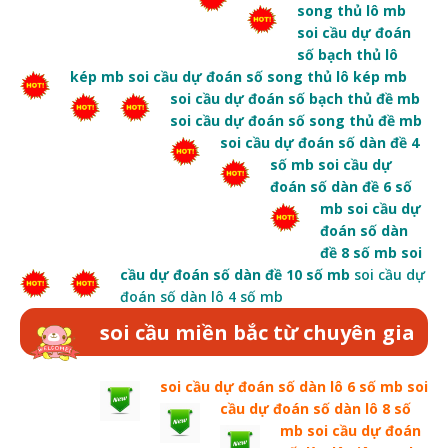
song thủ lô mb
soi cầu dự đoán
số bạch thủ lô
kép mb
soi cầu dự đoán số song thủ lô kép mb
soi cầu dự đoán số bạch thủ đề mb
soi cầu dự đoán số song thủ đề mb
soi cầu dự đoán số dàn đề 4
số mb
soi cầu dự
đoán số dàn đề 6 số
mb
soi cầu dự
đoán số dàn
đề 8 số mb
soi
cầu dự đoán số dàn đề 10 số mb
soi cầu dự
đoán số dàn lô 4 số mb
soi cầu miền bắc từ chuyên gia
soi cầu dự đoán số dàn lô 6 số mb
soi
cầu dự đoán số dàn lô 8 số
mb
soi cầu dự đoán