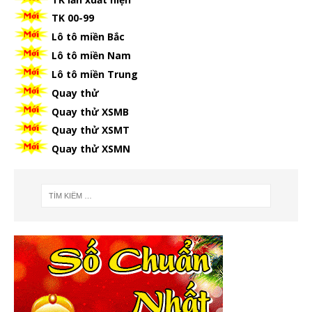
TK 00-99
Lô tô miền Bắc
Lô tô miền Nam
Lô tô miền Trung
Quay thử
Quay thử XSMB
Quay thử XSMT
Quay thử XSMN