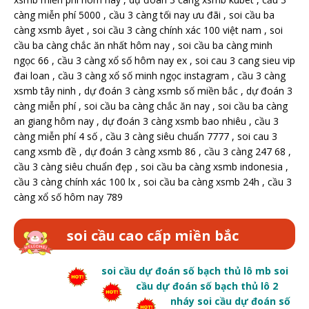
càng miễn phí 5000 , cầu 3 càng tối nay ưu đãi , soi cầu ba
càng xsmb âyet , soi cầu 3 càng chính xác 100 việt nam , soi
cầu ba càng chắc ăn nhất hôm nay , soi cầu ba càng minh
ngọc 66 , cầu 3 càng xổ số hôm nay ex , soi cau 3 cang sieu vip
đai loan , cầu 3 càng xổ số minh ngọc instagram , cầu 3 càng
xsmb tây ninh , dự đoán 3 càng xsmb số miền bắc , dự đoán 3
càng miễn phí , soi cầu ba càng chắc ăn nay , soi cầu ba càng
an giang hôm nay , dự đoán 3 càng xsmb bao nhiêu , cầu 3
càng miễn phí 4 số , cầu 3 càng siêu chuẩn 7777 , soi cau 3
cang xsmb đề , dự đoán 3 càng xsmb 86 , cầu 3 càng 247 68 ,
cầu 3 càng siêu chuẩn đẹp , soi cầu ba càng xsmb indonesia ,
cầu 3 càng chính xác 100 lx , soi cầu ba càng xsmb 24h , cầu 3
càng xổ số hôm nay 789
soi cầu cao cấp miền bắc
soi cầu dự đoán số bạch thủ lô mb
soi
cầu dự đoán số bạch thủ lô 2
nháy
soi cầu dự đoán số