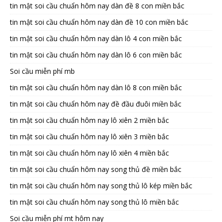
tin mật soi cầu chuẩn hôm nay dàn đề 8 con miền bắc
tin mật soi cầu chuẩn hôm nay dàn đề 10 con miền bắc
tin mật soi cầu chuẩn hôm nay dàn lô 4 con miền bắc
tin mật soi cầu chuẩn hôm nay dàn lô 6 con miền bắc
Soi cầu miễn phí mb
tin mật soi cầu chuẩn hôm nay dàn lô 8 con miền bắc
tin mật soi cầu chuẩn hôm nay đề đầu đuôi miền bắc
tin mật soi cầu chuẩn hôm nay lô xiên 2 miền bắc
tin mật soi cầu chuẩn hôm nay lô xiên 3 miền bắc
tin mật soi cầu chuẩn hôm nay lô xiên 4 miền bắc
tin mật soi cầu chuẩn hôm nay song thủ đề miền bắc
tin mật soi cầu chuẩn hôm nay song thủ lô kép miền bắc
tin mật soi cầu chuẩn hôm nay song thủ lô miền bắc
Soi cầu miễn phí mt hôm nay