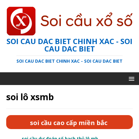
SOI CAU DAC BIET CHINH XAC - SOI
CAU DAC BIET
SOI CAU DAC BIET CHINH XAC - SOI CAU DAC BIET
soi lô xsmb
soi cầu cao cấp miền bắc
soi cầu dự đoán số bạch thủ lô mb