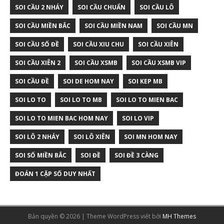
SOI CẦU 2 NHÁY
SOI CẦU CHUẨN
SOI CẦU LÔ
SOI CẦU MIỀN BẮC
SOI CẦU MIỀN NAM
SOI CẦU MN
SOI CẦU SỐ ĐỀ
SOI CẦU XIU CHU
SOI CẦU XIÊN
SOI CẦU XIÊN 2
SOI CẦU XSMB
SOI CẦU XSMB VIP
SOI CẦU ĐỀ
SOI DE HOM NAY
SOI KEP MB
SOI LO TO
SOI LO TO MB
SOI LO TO MIEN BAC
SOI LO TO MIEN BAC HOM NAY
SOI LO VIP
SOI LÔ 2 NHÁY
SOI LÔ XIÊN
SOI MN HOM NAY
SOI SỐ MIỀN BẮC
SOI ĐỀ
SOI ĐỀ 3 CÀNG
ĐOÁN 1 CẶP SỐ DUY NHẤT
Bản quyền © 2026 | Theme WordPress viết bởi
MH Themes