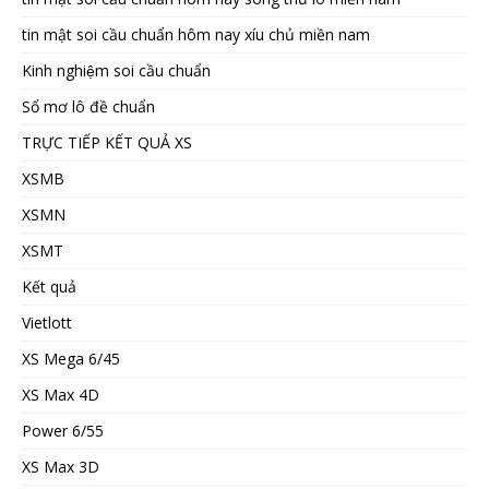
tin mật soi cầu chuẩn hôm nay xíu chủ miền nam
Kinh nghiệm soi cầu chuẩn
Sổ mơ lô đề chuẩn
TRỰC TIẾP KẾT QUẢ XS
XSMB
XSMN
XSMT
Kết quả
Vietlott
XS Mega 6/45
XS Max 4D
Power 6/55
XS Max 3D