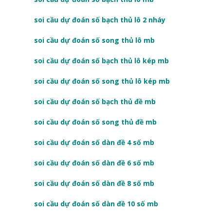
soi cầu dự đoán số bạch thủ lô 2 nháy
soi cầu dự đoán số song thủ lô mb
soi cầu dự đoán số bạch thủ lô kép mb
soi cầu dự đoán số song thủ lô kép mb
soi cầu dự đoán số bạch thủ đề mb
soi cầu dự đoán số song thủ đề mb
soi cầu dự đoán số dàn đề 4 số mb
soi cầu dự đoán số dàn đề 6 số mb
soi cầu dự đoán số dàn đề 8 số mb
soi cầu dự đoán số dàn đề 10 số mb