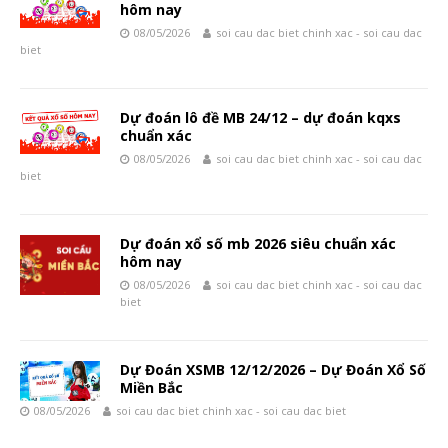
hôm nay
08/05/2026
soi cau dac biet chinh xac - soi cau dac
biet
Dự đoán lô đề MB 24/12 – dự đoán kqxs
chuẩn xác
08/05/2026
soi cau dac biet chinh xac - soi cau dac
biet
Dự đoán xổ số mb 2026 siêu chuẩn xác
hôm nay
08/05/2026
soi cau dac biet chinh xac - soi cau dac
biet
Dự Đoán XSMB 12/12/2026 – Dự Đoán Xổ Số
Miền Bắc
08/05/2026
soi cau dac biet chinh xac - soi cau dac biet