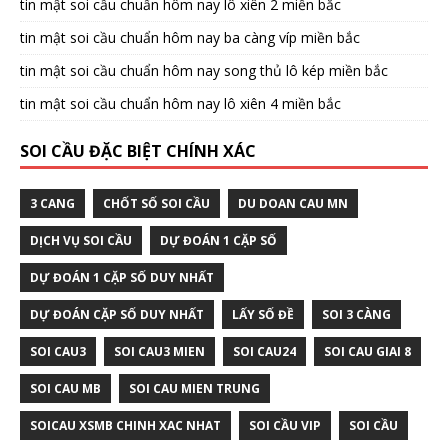
tin mật soi cầu chuẩn hôm nay lô xiên 2 miền bắc
tin mật soi cầu chuẩn hôm nay ba càng víp miền bắc
tin mật soi cầu chuẩn hôm nay song thủ lô kép miền bắc
tin mật soi cầu chuẩn hôm nay lô xiên 4 miền bắc
SOI CẦU ĐẶC BIỆT CHÍNH XÁC
3 CANG
CHỐT SỐ SOI CẦU
DU DOAN CAU MN
DỊCH VỤ SOI CẦU
DỰ ĐOÁN 1 CẶP SỐ
DỰ ĐOÁN 1 CẶP SỐ DUY NHẤT
DỰ ĐOÁN CẶP SỐ DUY NHẤT
LẤY SỐ ĐỀ
SOI 3 CÀNG
SOI CAU3
SOI CAU3 MIEN
SOI CAU24
SOI CAU GIAI 8
SOI CAU MB
SOI CAU MIEN TRUNG
SOICAU XSMB CHINH XAC NHAT
SOI CẦU VIP
SOI CẦU