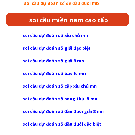
soi cầu dự đoán số đề đầu đuôi mb
soi cầu miền nam cao cấp
soi cầu dự đoán số xỉu chủ mn
soi cầu dự đoán số giải đặc biệt
soi cầu dự đoán số giải 8 mn
soi cầu dự đoán số bao lô mn
soi cầu dự đoán số cặp xỉu chủ mn
soi cầu dự đoán số song thủ lô mn
soi cầu dự đoán số đầu đuôi giải 8 mn
soi cầu dự đoán số đầu đuôi đặc biệt