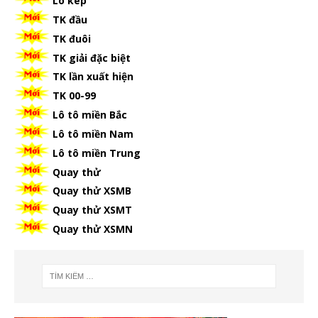
Lô kép
TK đầu
TK đuôi
TK giải đặc biệt
TK lần xuất hiện
TK 00-99
Lô tô miền Bắc
Lô tô miền Nam
Lô tô miền Trung
Quay thử
Quay thử XSMB
Quay thử XSMT
Quay thử XSMN