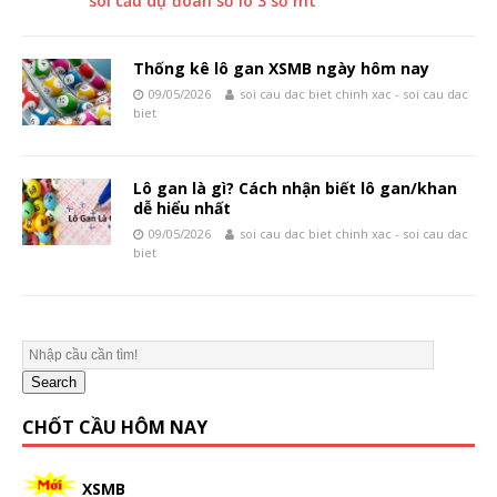
soi cầu dự đoán số lô 3 số mt
Thống kê lô gan XSMB ngày hôm nay
09/05/2026
soi cau dac biet chinh xac - soi cau dac
biet
Lô gan là gì? Cách nhận biết lô gan/khan
dễ hiểu nhất
09/05/2026
soi cau dac biet chinh xac - soi cau dac
biet
Search
CHỐT CẦU HÔM NAY
XSMB