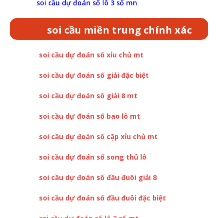
soi cầu dự đoán số lô 3 số mn
soi cầu miền trung chính xác
soi cầu dự đoán số xỉu chủ mt
soi cầu dự đoán số giải đặc biệt
soi cầu dự đoán số giải 8 mt
soi cầu dự đoán số bao lô mt
soi cầu dự đoán số cặp xỉu chủ mt
soi cầu dự đoán số song thủ lô
soi cầu dự đoán số đầu đuôi giải 8
soi cầu dự đoán số đầu đuôi đặc biệt