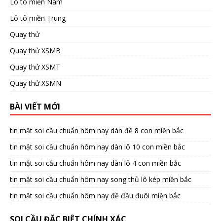
Lô tô miền Nam
Lô tô miền Trung
Quay thử
Quay thử XSMB
Quay thử XSMT
Quay thử XSMN
BÀI VIẾT MỚI
tin mật soi cầu chuẩn hôm nay dàn đề 8 con miền bắc
tin mật soi cầu chuẩn hôm nay dàn lô 10 con miền bắc
tin mật soi cầu chuẩn hôm nay dàn lô 4 con miền bắc
tin mật soi cầu chuẩn hôm nay song thủ lô kép miền bắc
tin mật soi cầu chuẩn hôm nay đề đầu đuôi miền bắc
SOI CẦU ĐẶC BIỆT CHÍNH XÁC