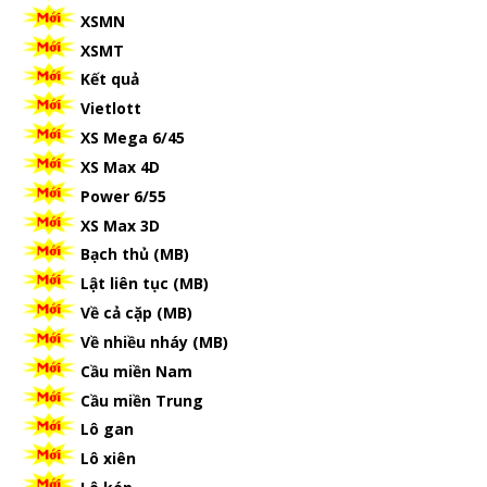
XSMN
XSMT
Kết quả
Vietlott
XS Mega 6/45
XS Max 4D
Power 6/55
XS Max 3D
Bạch thủ (MB)
Lật liên tục (MB)
Về cả cặp (MB)
Về nhiều nháy (MB)
Cầu miền Nam
Cầu miền Trung
Lô gan
Lô xiên