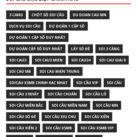
3 CANG
CHỐT SỐ SOI CẦU
DU DOAN CAU MN
DỊCH VỤ SOI CẦU
DỰ ĐOÁN 1 CẶP SỐ
DỰ ĐOÁN 1 CẶP SỐ DUY NHẤT
DỰ ĐOÁN CẶP SỐ DUY NHẤT
LẤY SỐ ĐỀ
SOI 3 CÀNG
SOI CAU3
SOI CAU3 MIEN
SOI CAU24
SOI CAU GIAI 8
SOI CAU MB
SOI CAU MIEN TRUNG
SOICAU XSMB CHINH XAC NHAT
SOI CẦU VIP
SOI CẦU
SOI CẦU 2 NHÁY
SOI CẦU CHUẨN
SOI CẦU LÔ
SOI CẦU MIỀN BẮC
SOI CẦU MIỀN NAM
SOI CẦU MN
SOI CẦU SỐ ĐỀ
SOI CẦU XIU CHU
SOI CẦU XIÊN
SOI CẦU XIÊN 2
SOI CẦU XSMB
SOI CẦU XSMB VIP