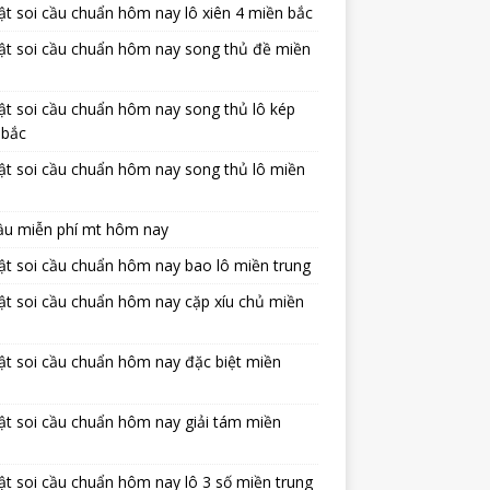
ật soi cầu chuẩn hôm nay lô xiên 4 miền bắc
ật soi cầu chuẩn hôm nay song thủ đề miền
ật soi cầu chuẩn hôm nay song thủ lô kép
 bắc
ật soi cầu chuẩn hôm nay song thủ lô miền
ầu miễn phí mt hôm nay
ật soi cầu chuẩn hôm nay bao lô miền trung
ật soi cầu chuẩn hôm nay cặp xíu chủ miền
ật soi cầu chuẩn hôm nay đặc biệt miền
ật soi cầu chuẩn hôm nay giải tám miền
ật soi cầu chuẩn hôm nay lô 3 số miền trung