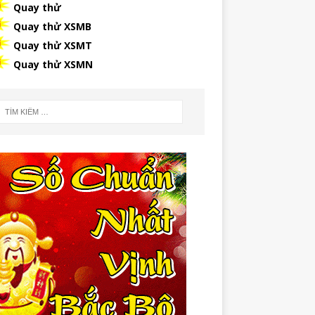
Quay thử
Quay thử XSMB
Quay thử XSMT
Quay thử XSMN