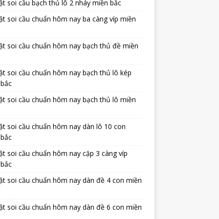
ật soi cầu bạch thủ lô 2 nháy miền bắc
ật soi cầu chuẩn hôm nay ba càng víp miền
ật soi cầu chuẩn hôm nay bạch thủ đề miền
ật soi cầu chuẩn hôm nay bạch thủ lô kép
 bắc
ật soi cầu chuẩn hôm nay bạch thủ lô miền
ật soi cầu chuẩn hôm nay dàn lô 10 con
 bắc
ật soi cầu chuẩn hôm nay cặp 3 càng víp
 bắc
ật soi cầu chuẩn hôm nay dàn đề 4 con miền
ật soi cầu chuẩn hôm nay dàn đề 6 con miền