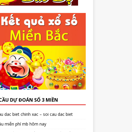
 CẦU DỰ ĐOÁN SỐ 3 MIỀN
au dac biet chinh xac – soi cau dac biet
cầu miễn phí mb hôm nay