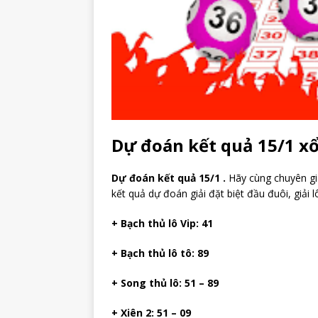
Dự đoán kết quả 15/1 xổ
Dự đoán kết quả 15/1 .
Hãy cùng chuyên gi
kết quả dự đoán giải đặt biệt đầu đuôi, giải lô
+ Bạch thủ lô Vip: 41
+ Bạch thủ lô tô: 89
+ Song thủ lô: 51 – 89
+ Xiên 2: 51 – 09