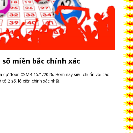
 số miền bắc chính xác
a dự đoán XSMB 15/1/2026. Hôm nay siêu chuẩn với các
 tô 2 số, lô xiên chính xác nhất.