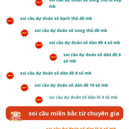
mb
soi cầu dự đoán số bạch thủ đề mb
soi cầu dự đoán số song thủ đề mb
soi cầu dự đoán số dàn đề 4 số mb
soi cầu dự đoán số dàn đề 6
số mb
soi cầu dự đoán số dàn đề 8 số mb
soi cầu dự đoán số dàn đề 10 số mb
soi cầu dự đoán số dàn lô 4 số mb
soi cầu miền bắc từ chuyên gia
soi cầu dự đoán số dàn lô 6 số mb