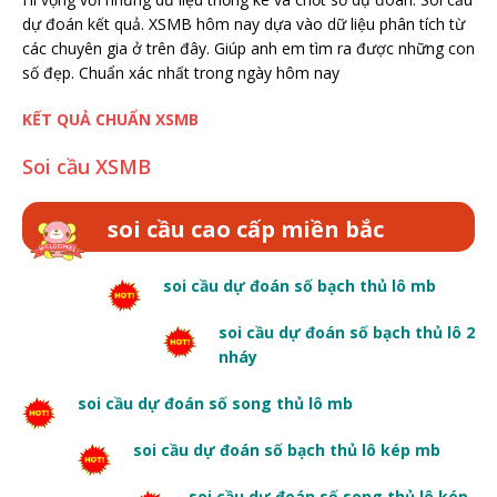
dự đoán kết quả. XSMB hôm nay dựa vào dữ liệu phân tích từ
các chuyên gia ở trên đây. Giúp anh em tìm ra được những con
số đẹp. Chuẩn xác nhất trong ngày hôm nay
KẾT QUẢ CHUẨN XSMB
Soi cầu XSMB
soi cầu cao cấp miền bắc
soi cầu dự đoán số bạch thủ lô mb
soi cầu dự đoán số bạch thủ lô 2
nháy
soi cầu dự đoán số song thủ lô mb
soi cầu dự đoán số bạch thủ lô kép mb
soi cầu dự đoán số song thủ lô kép