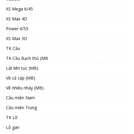
XS Mega 6/45
XS Max 4D
Power 6/55
XS Max 3D
TK Cầu
TK Cầu Bạch thủ (MB
Lật liên tục (MB)
Về cả cặp (MB)
Về nhiều nháy (MB)
Cầu miền Nam
Cầu miền Trung
TK Lô
Lô gan