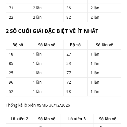
71
2 lần
36
2 lần
22
2 lần
82
2 lần
2 SỐ CUỐI GIẢI ĐẶC BIỆT VỀ ÍT NHẤT
Bộ số
Số lần về
Bộ số
Số lần về
18
1 lần
27
1 lần
85
1 lần
53
1 lần
25
1 lần
77
1 lần
96
1 lần
72
1 lần
52
1 lần
98
1 lần
Thống kê lô xiên XSMB 30/12/2026
Lô xiên 2
Số lần về
Lô xiên 3
Số lần về