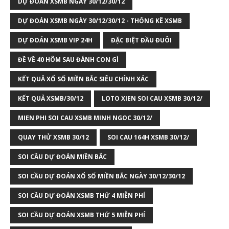
DỰ ĐOÁN XSMB NGÀY 30/12/30/12
DỰ ĐOÁN XSMB NGÀY 30/12/30/12 - THỐNG KÊ XSMB
DỰ ĐOÁN XSMB VIP 24H
ĐẶC BIỆT ĐẦU ĐUÔI
ĐỀ VỀ 40 HÔM SAU ĐÁNH CON GÌ
KẾT QUẢ XỔ SỐ MIỀN BẮC SIÊU CHÍNH XÁC
KẾT QUẢ XSMB/30/12
LOTO XIEN SOI CAU XSMB 30/12/
MIEN PHI SOI CAU XSMB MINH NGOC 30/12/
QUAY THỬ XSMB 30/12
SOI CAU 164H XSMB 30/12/
SOI CẦU DỰ ĐOÁN MIỀN BẮC
SOI CẦU DỰ ĐOÁN XỔ SỐ MIỀN BẮC NGÀY 30/12/30/12
SOI CẦU DỰ ĐOÁN XSMB THỨ 4 MIỄN PHÍ
SOI CẦU DỰ ĐOÁN XSMB THỨ 5 MIỄN PHÍ