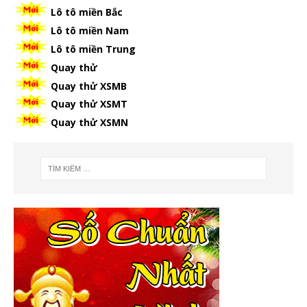
Lô tô miền Bắc
Lô tô miền Nam
Lô tô miền Trung
Quay thử
Quay thử XSMB
Quay thử XSMT
Quay thử XSMN