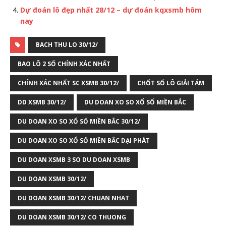
Dự đoán lô đẹp nhất 28/12 – dự đoán kqxsmb hôm
nay
BACH THU LO 30/12/
BAO LÔ 2 SỐ CHÍNH XÁC NHẤT
CHÍNH XÁC NHẤT SC XSMB 30/12/
CHỐT SỐ LÔ GIẢI TÁM
DD XSMB 30/12/
DU DOAN XO SO XỔ SỐ MIỀN BẮC
DU DOAN XO SO XỔ SỐ MIỀN BẮC 30/12/
DU DOAN XO SO XỔ SỐ MIỀN BẮC DẠI PHÁT
DU DOAN XSMB 3 SO DU DOAN XSMB
DU DOAN XSMB 30/12/
DU DOAN XSMB 30/12/ CHUAN NHAT
DU DOAN XSMB 30/12/ CO THUONG