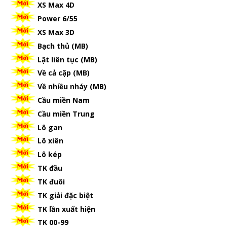
XS Max 4D
Power 6/55
XS Max 3D
Bạch thủ (MB)
Lật liên tục (MB)
Về cả cặp (MB)
Về nhiều nháy (MB)
Cầu miền Nam
Cầu miền Trung
Lô gan
Lô xiên
Lô kép
TK đầu
TK đuôi
TK giải đặc biệt
TK lần xuất hiện
TK 00-99