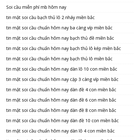
Soi cầu miễn phí mb hôm nay
tin mật soi cầu bạch thủ lô 2 nháy miền bắc
tin mật soi cầu chuẩn hôm nay ba càng víp miền bắc
tin mật soi cầu chuẩn hôm nay bạch thủ đề miền bắc
tin mật soi cầu chuẩn hôm nay bạch thủ lô kép miền bắc
tin mật soi cầu chuẩn hôm nay bạch thủ lô miền bắc
tin mật soi cầu chuẩn hôm nay dàn lô 10 con miền bắc
tin mật soi cầu chuẩn hôm nay cặp 3 càng víp miền bắc
tin mật soi cầu chuẩn hôm nay dàn đề 4 con miền bắc
tin mật soi cầu chuẩn hôm nay dàn đề 6 con miền bắc
tin mật soi cầu chuẩn hôm nay dàn đề 8 con miền bắc
tin mật soi cầu chuẩn hôm nay dàn đề 10 con miền bắc
tin mật soi cầu chuẩn hôm nay dàn lô 4 con miền bắc