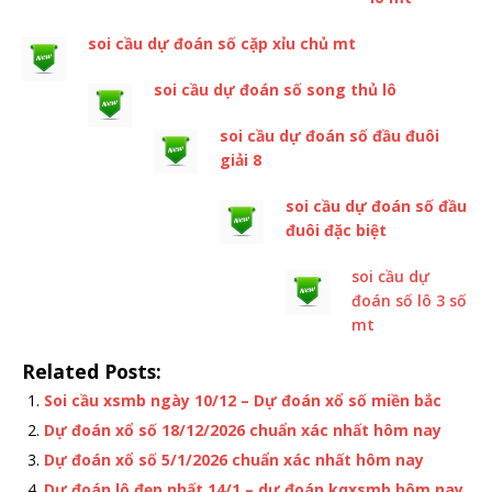
soi cầu dự đoán số cặp xỉu chủ mt
soi cầu dự đoán số song thủ lô
soi cầu dự đoán số đầu đuôi
giải 8
soi cầu dự đoán số đầu
đuôi đặc biệt
soi cầu dự
đoán số lô 3 số
mt
Related Posts:
Soi cầu xsmb ngày 10/12 – Dự đoán xổ số miền bắc
Dự đoán xổ số 18/12/2026 chuẩn xác nhất hôm nay
Dự đoán xổ số 5/1/2026 chuẩn xác nhất hôm nay
Dự đoán lô đẹp nhất 14/1 – dự đoán kqxsmb hôm nay