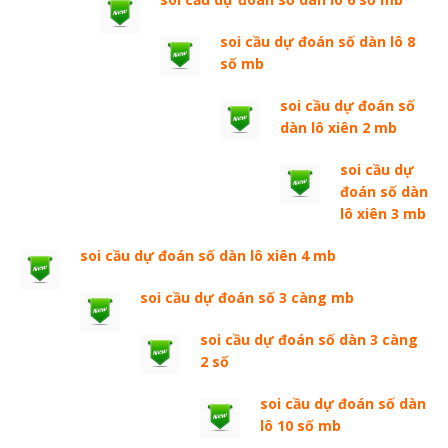
soi cầu dự đoán số dàn lô 8
số mb
soi cầu dự đoán số
dàn lô xiên 2 mb
soi cầu dự
đoán số dàn
lô xiên 3 mb
soi cầu dự đoán số dàn lô xiên 4 mb
soi cầu dự đoán số 3 càng mb
soi cầu dự đoán số dàn 3 càng
2 số
soi cầu dự đoán số dàn
lô 10 số mb