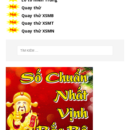
Quay thử
Quay thử XSMB
Quay thử XSMT
Quay thử XSMN