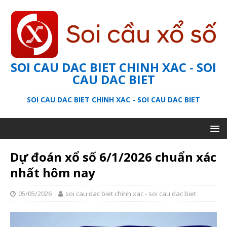
SOI CAU DAC BIET CHINH XAC - SOI
CAU DAC BIET
SOI CAU DAC BIET CHINH XAC - SOI CAU DAC BIET
Dự đoán xổ số 6/1/2026 chuẩn xác
nhất hôm nay
05/05/2026
soi cau dac biet chinh xac - soi cau dac biet