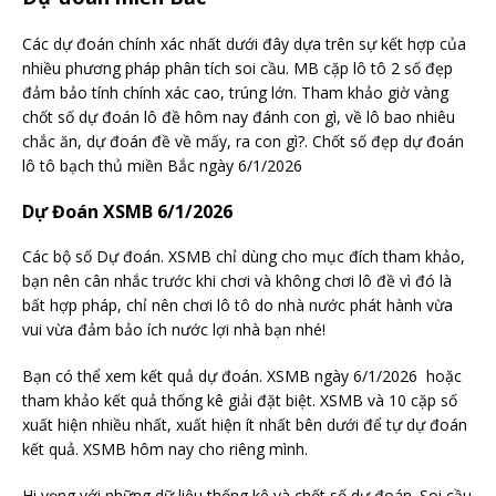
Các dự đoán chính xác nhất dưới đây dựa trên sự kết hợp của
nhiều phương pháp phân tích soi cầu. MB cặp lô tô 2 số đẹp
đảm bảo tính chính xác cao, trúng lớn. Tham khảo giờ vàng
chốt số dự đoán lô đề hôm nay đánh con gì, về lô bao nhiêu
chắc ăn, dự đoán đề về mấy, ra con gì?. Chốt số đẹp dự đoán
lô tô bạch thủ miền Bắc ngày 6/1/2026
Dự Đoán XSMB 6/1/2026
Các bộ số Dự đoán. XSMB chỉ dùng cho mục đích tham khảo,
bạn nên cân nhắc trước khi chơi và không chơi lô đề vì đó là
bất hợp pháp, chỉ nên chơi lô tô do nhà nước phát hành vừa
vui vừa đảm bảo ích nước lợi nhà bạn nhé!
Bạn có thể xem kết quả dự đoán. XSMB ngày 6/1/2026 hoặc
tham khảo kết quả thống kê giải đặt biệt. XSMB và 10 cặp số
xuất hiện nhiều nhất, xuất hiện ít nhất bên dưới để tự dự đoán
kết quả. XSMB hôm nay cho riêng mình.
Hi vọng với những dữ liệu thống kê và chốt số dự đoán. Soi cầu