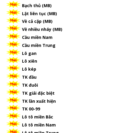
Bạch thủ (MB)
Lật liên tục (MB)
Về cả cặp (MB)
Về nhiều nháy (MB)
Cầu miền Nam
Cầu miền Trung
Lô gan
Lô xiên
Lô kép
TK đầu
TK đuôi
TK giải đặc biệt
TK lần xuất hiện
TK 00-99
Lô tô miền Bắc
Lô tô miền Nam
Lô tô miền Trung