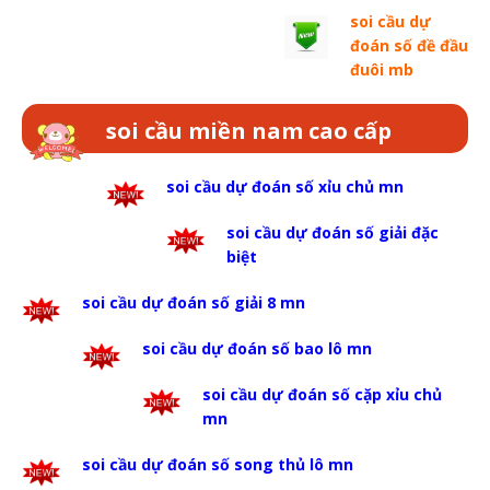
soi cầu dự
đoán số đề đầu
đuôi mb
soi cầu miền nam cao cấp
soi cầu dự đoán số xỉu chủ mn
soi cầu dự đoán số giải đặc
biệt
soi cầu dự đoán số giải 8 mn
soi cầu dự đoán số bao lô mn
soi cầu dự đoán số cặp xỉu chủ
mn
soi cầu dự đoán số song thủ lô mn