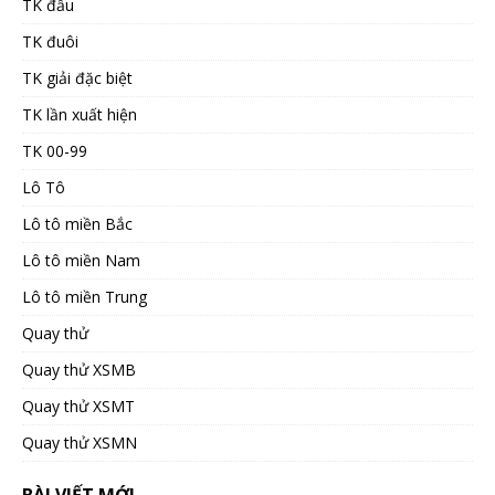
TK đầu
TK đuôi
TK giải đặc biệt
TK lần xuất hiện
TK 00-99
Lô Tô
Lô tô miền Bắc
Lô tô miền Nam
Lô tô miền Trung
Quay thử
Quay thử XSMB
Quay thử XSMT
Quay thử XSMN