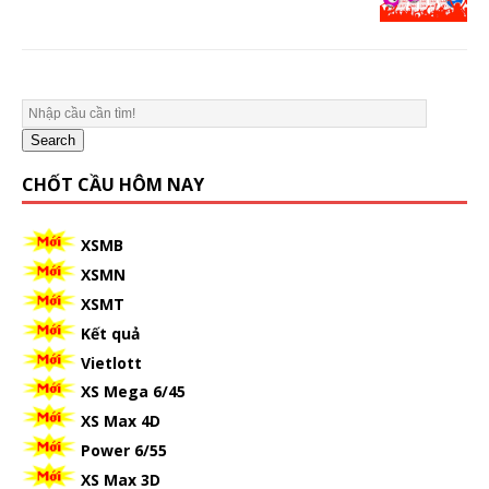
Search
CHỐT CẦU HÔM NAY
XSMB
XSMN
XSMT
Kết quả
Vietlott
XS Mega 6/45
XS Max 4D
Power 6/55
XS Max 3D